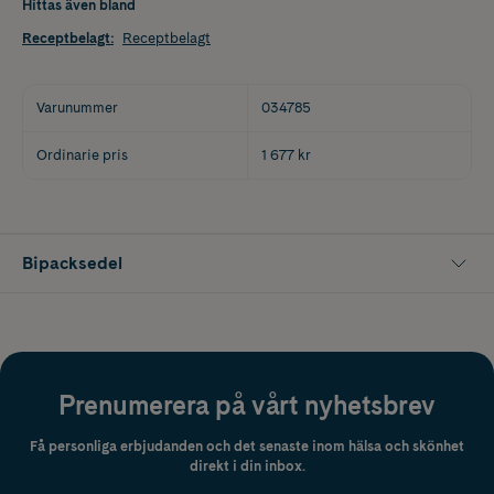
Hittas även bland
Receptbelagt
:
Receptbelagt
Varunummer
034785
Ordinarie pris
1 677 kr
Bipacksedel
Prenumerera på vårt nyhetsbrev
Få personliga erbjudanden och det senaste inom hälsa och skönhet
direkt i din inbox.