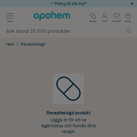
✓ Poäng på alla köp*
✓ Rådgivning från farmaceuter & hudterapeuter
Använd kod: SOMMAR20 för 20% över 649kr
Årets Butik 2025 inom Skönhet
✓ Fri frakt
Meny
Recept
Profil
Favoriter
Kassa
Hem
Receptbelagt
Receptbelagd produkt
Logga in för att se
lagerstatus och handla dina
recept.