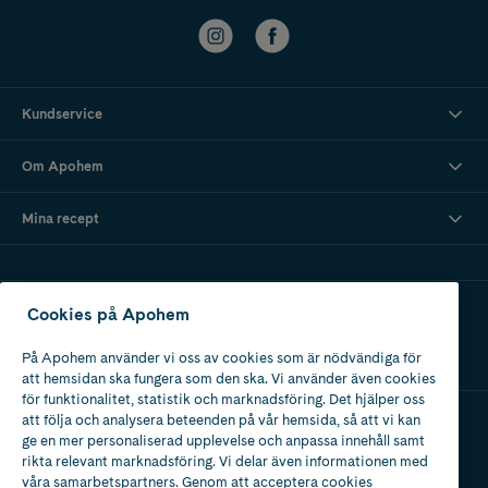
Kundservice
Om Apohem
Mina recept
Ladda ner vår app
Cookies på Apohem
På Apohem använder vi oss av cookies som är nödvändiga för
att hemsidan ska fungera som den ska. Vi använder även cookies
för funktionalitet, statistik och marknadsföring. Det hjälper oss
att följa och analysera beteenden på vår hemsida, så att vi kan
ge en mer personaliserad upplevelse och anpassa innehåll samt
Apotek med tillstånd
rikta relevant marknadsföring. Vi delar även informationen med
av Läkemedelsverket
våra samarbetspartners. Genom att acceptera cookies