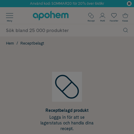
Använd kod: SOMMAR20 för 20% över 649kr
Årets Butik 2025 inom Skönhet
✓ Fri frakt
Meny
Recept
Profil
Favoriter
Kassa
✓ Rådgivning från farmaceuter & hudterapeuter
✓ Poäng på alla köp*
Hem
Receptbelagt
Receptbelagd produkt
Logga in för att se
lagerstatus och handla dina
recept.