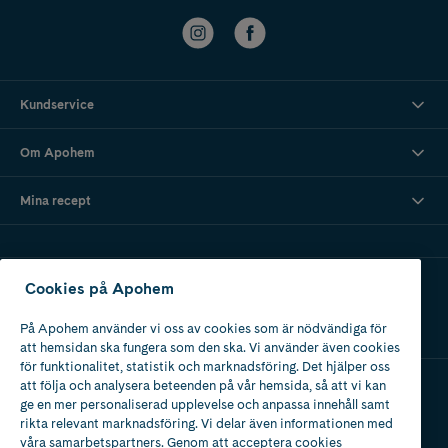
Kundservice
Om Apohem
Mina recept
Ladda ner vår app
Cookies på Apohem
På Apohem använder vi oss av cookies som är nödvändiga för
att hemsidan ska fungera som den ska. Vi använder även cookies
för funktionalitet, statistik och marknadsföring. Det hjälper oss
att följa och analysera beteenden på vår hemsida, så att vi kan
ge en mer personaliserad upplevelse och anpassa innehåll samt
Apotek med tillstånd
rikta relevant marknadsföring. Vi delar även informationen med
av Läkemedelsverket
våra samarbetspartners. Genom att acceptera cookies