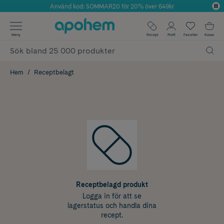
Använd kod: SOMMAR20 för 20% över 649kr
Årets Butik 2025 inom Skönhet
✓ Fri frakt
Meny
Recept
Profil
Favoriter
Kassa
✓ Rådgivning från farmaceuter & hudterapeuter
✓ Poäng på alla köp*
Hem
Receptbelagt
Receptbelagd produkt
Logga in för att se
lagerstatus och handla dina
recept.