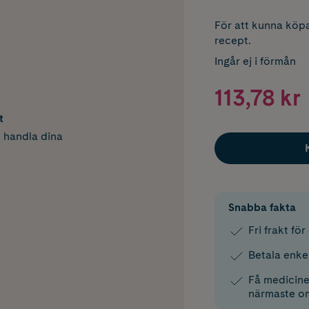
För att kunna köpa
recept.
Ingår ej i förmån
113,78 kr
t
h handla dina
Snabba fakta
Fri frakt fö
Betala enke
Få medicinen
närmaste o