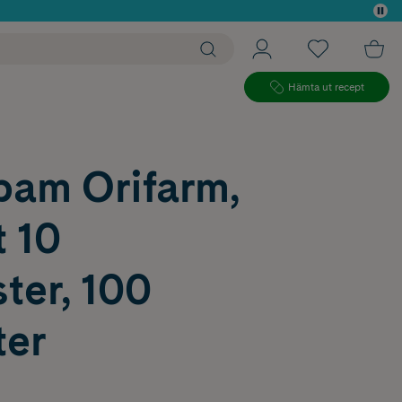
 köp*
Hämta ut recept
pam Orifarm,
t 10
ter, 100
ter