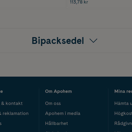
113,78 kr
Bipacksedel
ce
Om Apohem
Mina re
 & kontakt
Om oss
Hämta u
& reklamation
Apohem i media
Högkos
s
Hållbarhet
Rådgivn