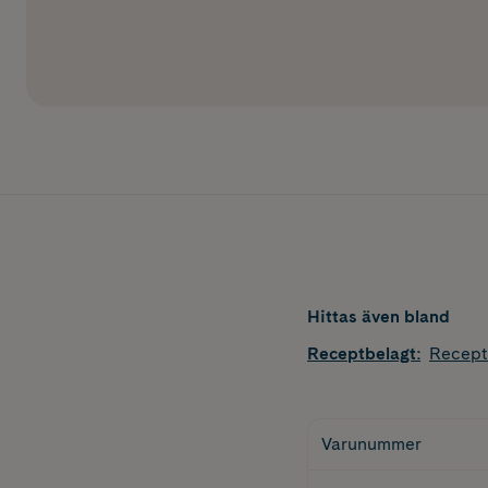
Hittas även bland
Receptbelagt
:
Recept
Varunummer