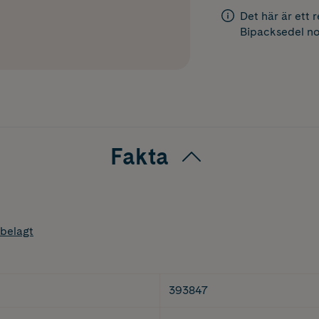
Det här är ett 
Bipacksedel
no
Fakta
belagt
393847