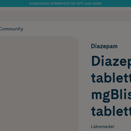
Använd kod: SOMMAR20 för 20% över 649kr
Årets Butik 2025 inom Skönhet
 frakt
✓ Rådgivning från farmaceuter & hudterapeuter
✓ Poäng på alla
Community
Diazepam
Diaze
tablet
mgBlis
tablet
Läkemedel