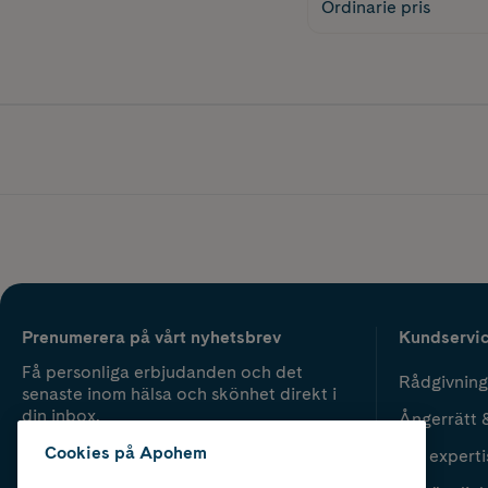
Ordinarie pris
Prenumerera på vårt nyhetsbrev
Kundservi
Få personliga erbjudanden och det
Rådgivning
senaste inom hälsa och skönhet direkt i
din inbox.
Ångerrätt 
Cookies på Apohem
Vår experti
Fyll i mailadress
Skicka