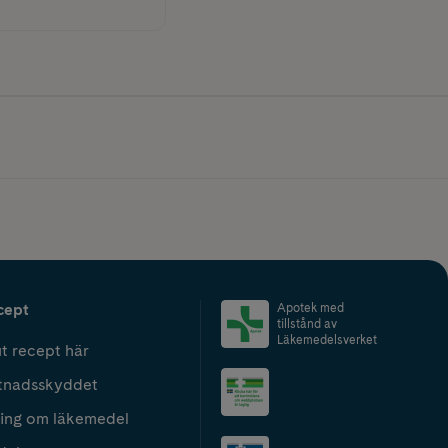
cept
Apotek med
tillstånd av
Läkemedelsverket
t recept här
tnadsskyddet
ing om läkemedel