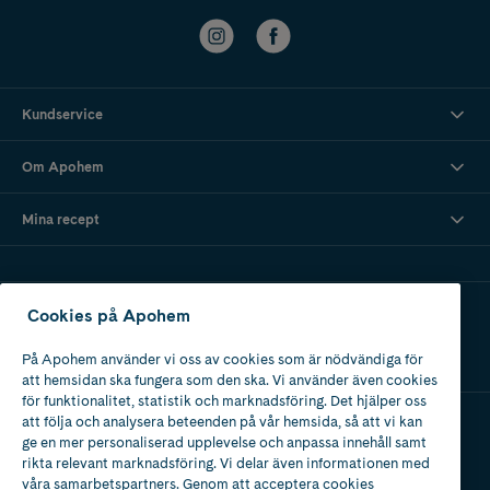
Kundservice
Om Apohem
Mina recept
Ladda ner vår app
Cookies på Apohem
På Apohem använder vi oss av cookies som är nödvändiga för
att hemsidan ska fungera som den ska. Vi använder även cookies
för funktionalitet, statistik och marknadsföring. Det hjälper oss
att följa och analysera beteenden på vår hemsida, så att vi kan
ge en mer personaliserad upplevelse och anpassa innehåll samt
Apotek med tillstånd
rikta relevant marknadsföring. Vi delar även informationen med
av Läkemedelsverket
våra samarbetspartners. Genom att acceptera cookies