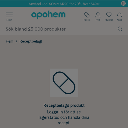
Använd kod: SOMMAR20 för 20% över 649kr
Årets Butik 2025 inom Skönhet
✓ Fri frakt
Meny
Recept
Profil
Favoriter
Kassa
✓ Rådgivning från farmaceuter & hudterapeuter
✓ Poäng på alla köp*
Hem
Receptbelagt
Receptbelagd produkt
Logga in för att se
lagerstatus och handla dina
recept.