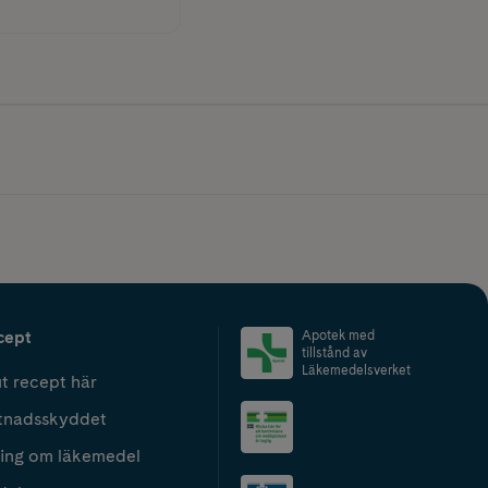
cept
Apotek med
tillstånd av
Läkemedelsverket
t recept här
tnadsskyddet
ing om läkemedel