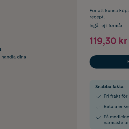
För att kunna köpa
recept.
Ingår ej i förmån
119,30 kr
t
h handla dina
Snabba fakta
Fri frakt fö
Betala enke
Få medicinen
närmaste o