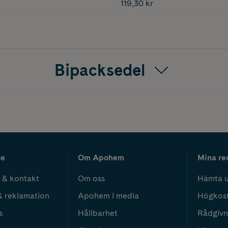
119,30 kr
Bipacksedel
ce
Om Apohem
Mina re
 & kontakt
Om oss
Hämta u
& reklamation
Apohem i media
Högkos
s
Hållbarhet
Rådgivn