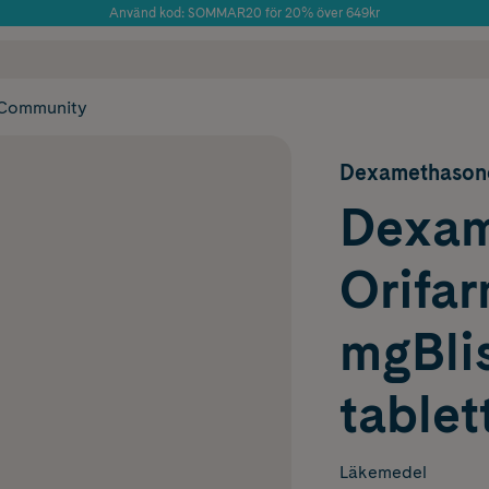
Använd kod: SOMMAR20 för 20% över 649kr
Årets Butik 2025 inom Skönhet
 frakt
✓ Rådgivning från farmaceuter & hudterapeuter
✓ Poäng på alla
Community
Dexamethason
Dexam
Orifar
mgBlis
tablet
Läkemedel