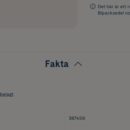
Det här är ett 
Bipacksedel
no
Fakta
belagt
387459