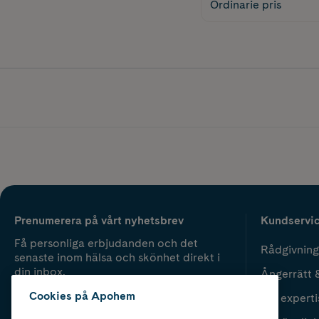
Ordinarie pris
Prenumerera på vårt nyhetsbrev
Kundservi
Få personliga erbjudanden och det
Rådgivning
senaste inom hälsa och skönhet direkt i
din inbox.
Ångerrätt 
Cookies på Apohem
Vår experti
Fyll i mailadress
Skicka