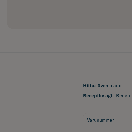
Hittas även bland
Receptbelagt
:
Recept
Varunummer