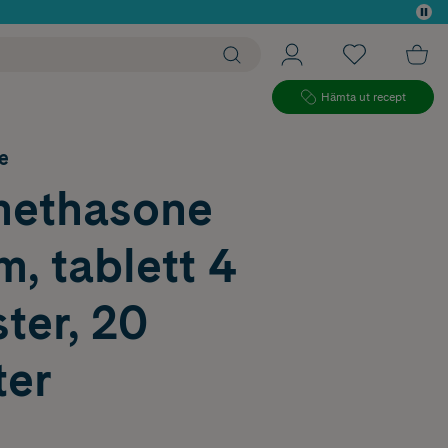
 köp*
Hämta ut recept
e
ethasone
m, tablett 4
ter, 20
ter