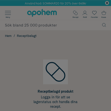
Använd kod: SOMMAR20 för 20% över 649kr
Årets Butik 2025 inom Skönhet
✓ Fri frakt
Meny
Recept
Profil
Favoriter
Kassa
✓ Rådgivning från farmaceuter & hudterapeuter
✓ Poäng på alla köp*
Hem
Receptbelagt
Receptbelagd produkt
Logga in för att se
lagerstatus och handla dina
recept.