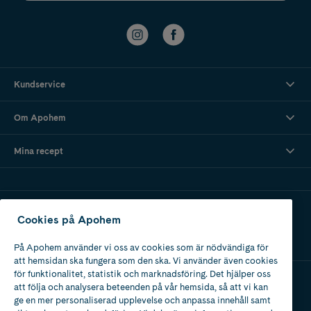
Kundservice
Om Apohem
Mina recept
Ladda ner vår app
Cookies på Apohem
På Apohem använder vi oss av cookies som är nödvändiga för
att hemsidan ska fungera som den ska. Vi använder även cookies
för funktionalitet, statistik och marknadsföring. Det hjälper oss
att följa och analysera beteenden på vår hemsida, så att vi kan
Apotek med tillstånd
ge en mer personaliserad upplevelse och anpassa innehåll samt
av Läkemedelsverket