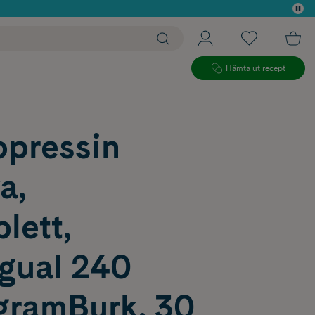
 köp*
Hämta ut recept
pressin
a,
blett,
ngual 240
gramBurk, 30