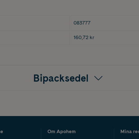
083777
160,72 kr
Bipacksedel
ce
Om Apohem
Mina re