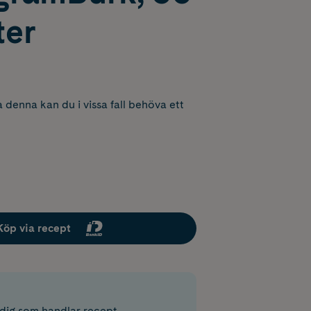
ter
 denna kan du i vissa fall behöva ett
Köp via recept
r dig som handlar recept.