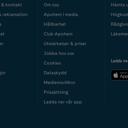
 & kontakt
Om oss
Hämta u
& reklamation
Apohem i media
Högkos
s
Hållbarhet
Rådgivn
het
Club Apohem
Läkeme
er
Utmärkelser & priser
Jobba hos oss
Ladda ne
Cookies
gor
Dataskydd
Medlemsvillkor
Prissättning
Ladda ner vår app