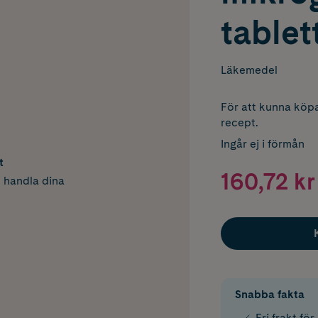
tablet
Läkemedel
För att kunna köpa
recept.
Ingår ej i förmån
t
160,72 kr
h handla dina
Snabba fakta
Fri frakt fö