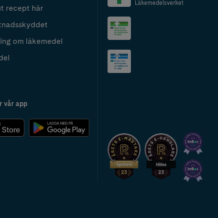
Läkemedelsverket
t recept här
tnadsskyddet
ing om läkemedel
del
r vår app
2024