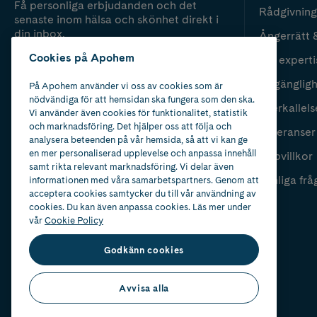
Få personliga erbjudanden och det
Rådgivning
senaste inom hälsa och skönhet direkt i
din inbox.
Ångerrätt 
Cookies på Apohem
Vår experti
Fyll i mailadress
Skicka
Tillgänglig
På Apohem använder vi oss av cookies som är
nödvändiga för att hemsidan ska fungera som den ska.
Återkallels
Vi använder även cookies för funktionalitet, statistik
och marknadsföring. Det hjälper oss att följa och
Leveranser
analysera beteenden på vår hemsida, så att vi kan ge
en mer personaliserad upplevelse och anpassa innehåll
Köpvillkor
samt rikta relevant marknadsföring. Vi delar även
Vanliga frå
informationen med våra samarbetspartners. Genom att
acceptera cookies samtycker du till vår användning av
cookies. Du kan även anpassa cookies. Läs mer under
vår
Cookie Policy
Godkänn cookies
Avvisa alla