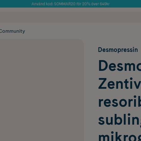
Använd kod: SOMMAR20 för 20% över 649kr
Årets Butik 2025 inom Skönhet
 frakt
✓ Rådgivning från farmaceuter & hudterapeuter
✓ Poäng på alla
Community
Desmopressin
Desmo
Zentiv
resori
subli
mikro