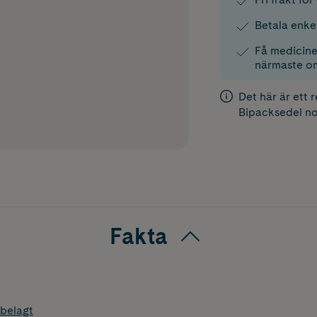
Betala enke
Få medicinen
närmaste o
Det här är ett 
Bipacksedel
no
Fakta
belagt