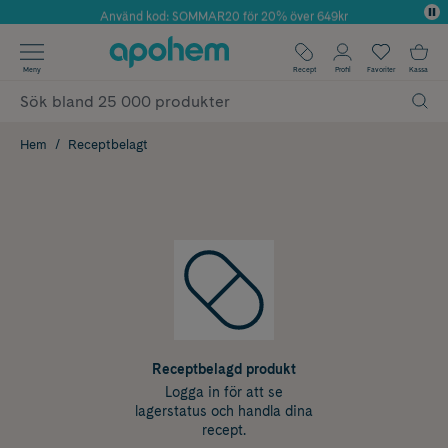
Använd kod: SOMMAR20 för 20% över 649kr
Årets Butik 2025 inom Skönhet
✓ Fri frakt
Meny
Recept
Profil
Favoriter
Kassa
✓ Rådgivning från farmaceuter & hudterapeuter
✓ Poäng på alla köp*
Hem
Receptbelagt
Receptbelagd produkt
Logga in för att se
lagerstatus och handla dina
recept.