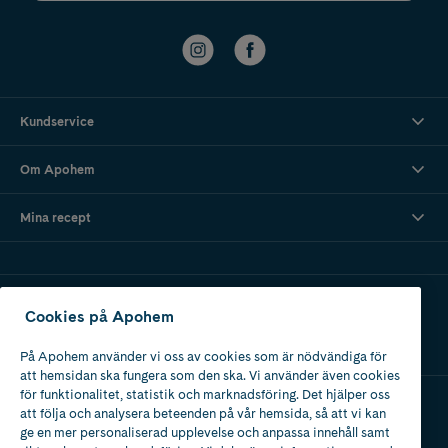
Kundservice
Om Apohem
Mina recept
Ladda ner vår app
Cookies på Apohem
På Apohem använder vi oss av cookies som är nödvändiga för
att hemsidan ska fungera som den ska. Vi använder även cookies
för funktionalitet, statistik och marknadsföring. Det hjälper oss
att följa och analysera beteenden på vår hemsida, så att vi kan
Apotek med tillstånd
ge en mer personaliserad upplevelse och anpassa innehåll samt
av Läkemedelsverket