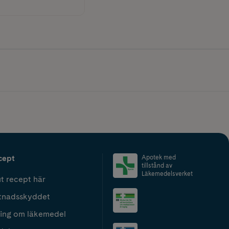
cept
Apotek med
tillstånd av
Läkemedelsverket
t recept här
tnadsskyddet
ing om läkemedel