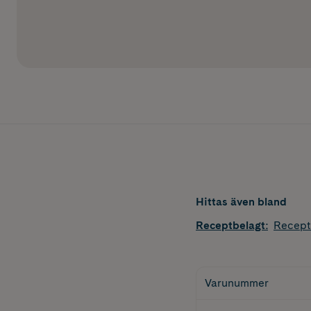
Hittas även bland
Receptbelagt
:
Recept
Varunummer