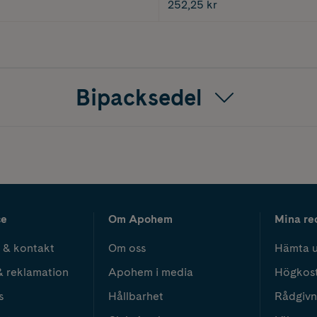
252,25 kr
Bipacksedel
ce
Om Apohem
Mina re
 & kontakt
Om oss
Hämta u
& reklamation
Apohem i media
Högkos
s
Hållbarhet
Rådgivn