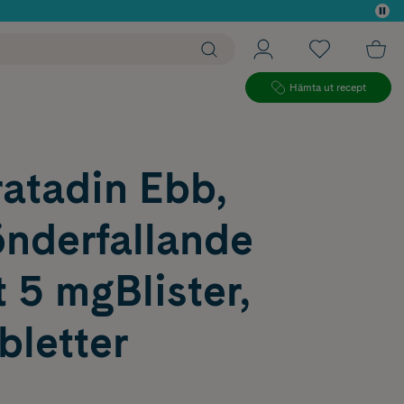
 köp*
Hämta ut recept
atadin Ebb,
nderfallande
t 5 mgBlister,
bletter