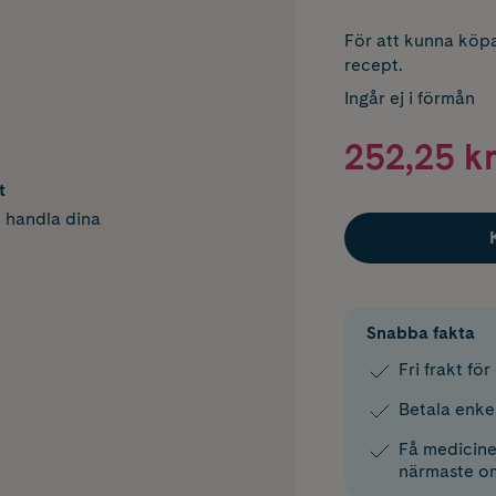
För att kunna köpa
recept.
Ingår ej i förmån
252,25 kr
t
h handla dina
Snabba fakta
Fri frakt fö
Betala enke
Få medicinen
närmaste o