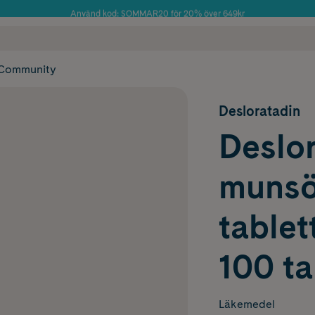
Använd kod: SOMMAR20 för 20% över 649kr
Årets Butik 2025 inom Skönhet
 frakt
✓ Rådgivning från farmaceuter & hudterapeuter
✓ Poäng på alla
Community
Desloratadin
Deslor
munsö
tablet
100 ta
Läkemedel