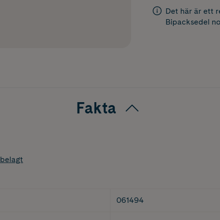
Det här är ett 
Bipacksedel
no
Fakta
belagt
061494