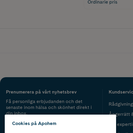
Ordinarie pris
Prenumerera på vårt nyhetsbrev
Kundservi
Få personliga erbjudanden och det
Rådgivning
senaste inom hälsa och skönhet direkt i
din inbox.
Ångerrätt 
Cookies på Apohem
Vår experti
Fyll i mailadress
Skicka