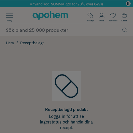
Använd kod: SOMMAR20 för 20% över 649kr
Årets Butik 2025 inom Skönhet
✓ Fri frakt
Meny
Recept
Profil
Favoriter
Kassa
✓ Rådgivning från farmaceuter & hudterapeuter
✓ Poäng på alla köp*
Hem
Receptbelagt
Receptbelagd produkt
Logga in för att se
lagerstatus och handla dina
recept.