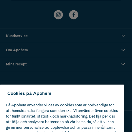
Kundservice
Om Apohem
Mina recept
Ladda ner vår app
Cookies på Apohem
På Apohem använder vi oss av cookies som är nödvändiga för
att hemsidan ska fungera som den ska. Vi använder även cookies
för funktionalitet, statistik och marknadsföring. Det hjälper oss
att följa och analysera beteenden på vår hemsida, så att vi kan
Apotek med tillstånd
ge en mer personaliserad upplevelse och anpassa innehåll samt
av Läkemedelsverket