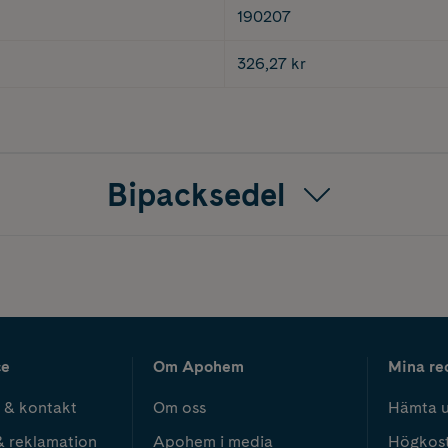
190207
326,27 kr
Bipacksedel
ce
Om Apohem
Mina re
 & kontakt
Om oss
Hämta u
& reklamation
Apohem i media
Högkos