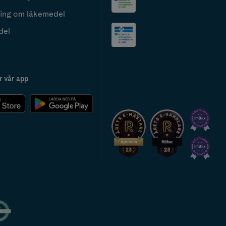
ing om läkemedel
del
r vår app
2024