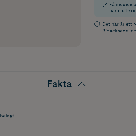
Få medicinen
närmaste o
Det här är ett 
Bipacksedel
no
Fakta
belagt