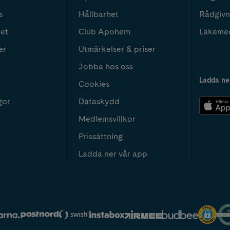
s
Hållbarhet
Rådgivn
het
Club Apohem
Läkeme
er
Utmärkelser & priser
Jobba hos oss
Ladda ne
Cookies
gor
Dataskydd
Medlemsvillkor
Prissättning
Ladda ner vår app