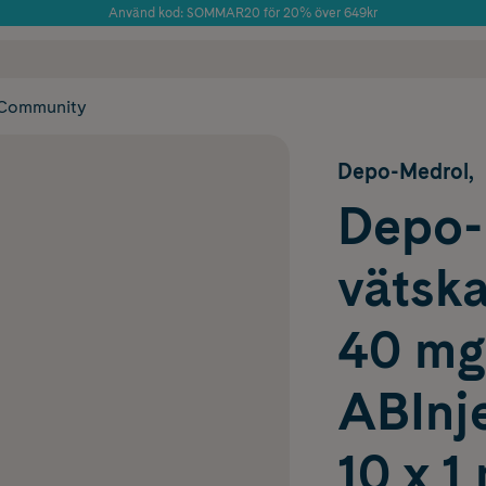
Använd kod: SOMMAR20 för 20% över 649kr
Årets Butik 2025 inom Skönhet
 frakt
✓ Rådgivning från farmaceuter & hudterapeuter
✓ Poäng på alla
Community
Depo-Medrol,
Depo-M
vätska
40 mg
ABInje
10 x 1