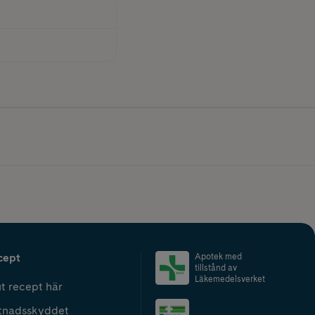
cept
Apotek med
tillstånd av
Läkemedelsverket
t recept här
tnadsskyddet