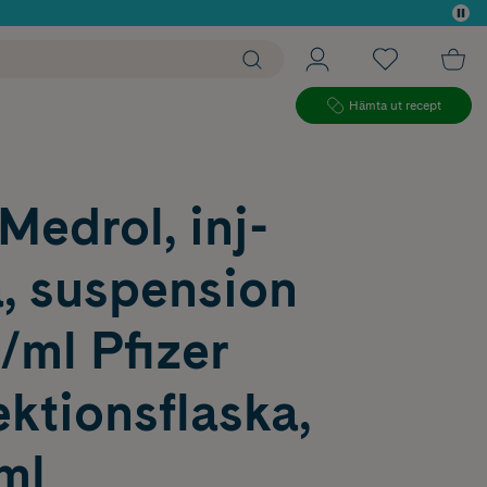
 köp*
Hämta ut recept
edrol, inj-
, suspension
/ml Pfizer
ktionsflaska,
 ml