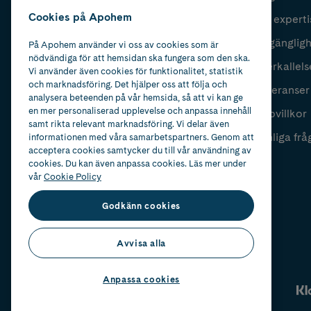
Cookies på Apohem
Vår experti
Fyll i mailadress
Skicka
Tillgänglig
På Apohem använder vi oss av cookies som är
nödvändiga för att hemsidan ska fungera som den ska.
Återkallels
Vi använder även cookies för funktionalitet, statistik
och marknadsföring. Det hjälper oss att följa och
Leveranser
analysera beteenden på vår hemsida, så att vi kan ge
en mer personaliserad upplevelse och anpassa innehåll
Köpvillkor
samt rikta relevant marknadsföring. Vi delar även
Vanliga frå
informationen med våra samarbetspartners. Genom att
acceptera cookies samtycker du till vår användning av
cookies. Du kan även anpassa cookies. Läs mer under
vår
Cookie Policy
Godkänn cookies
Avvisa alla
Anpassa cookies