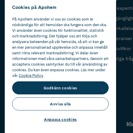
Cookies på Apohem
Vår experti
Fyll i mailadress
Skicka
Tillgänglig
På Apohem använder vi oss av cookies som är
nödvändiga för att hemsidan ska fungera som den ska.
Återkallels
Vi använder även cookies för funktionalitet, statistik
och marknadsföring. Det hjälper oss att följa och
Leveranser
analysera beteenden på vår hemsida, så att vi kan ge
en mer personaliserad upplevelse och anpassa innehåll
Köpvillkor
samt rikta relevant marknadsföring. Vi delar även
Vanliga frå
informationen med våra samarbetspartners. Genom att
acceptera cookies samtycker du till vår användning av
cookies. Du kan även anpassa cookies. Läs mer under
vår
Cookie Policy
Godkänn cookies
Avvisa alla
Anpassa cookies