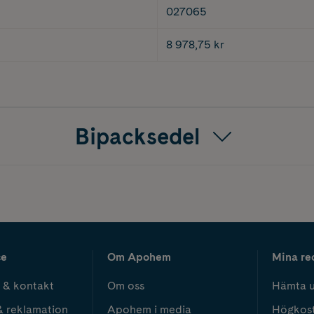
027065
8 978,75 kr
Bipacksedel
ce
Om Apohem
Mina re
 & kontakt
Om oss
Hämta u
& reklamation
Apohem i media
Högkos