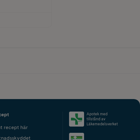
cept
Apotek med
tillstånd av
Läkemedelsverket
t recept här
tnadsskyddet