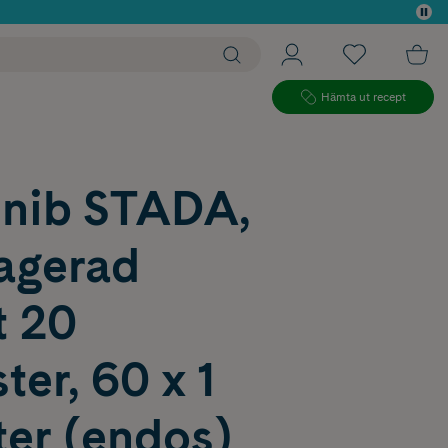
 köp*
Hämta ut recept
inib STADA,
ragerad
t 20
ter, 60 x 1
ter (endos)