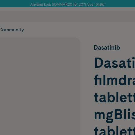
Använd kod: SOMMAR20 för 20% över 649kr
Årets Butik 2025 inom Skönhet
 frakt
✓ Rådgivning från farmaceuter & hudterapeuter
✓ Poäng på alla
Community
Dasatinib
Dasat
filmd
tablet
mgBlis
tablet