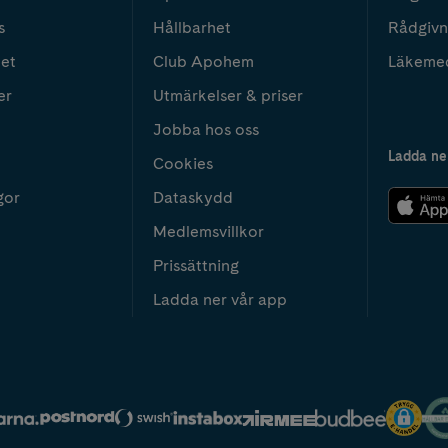
s
Hållbarhet
Rådgivn
het
Club Apohem
Läkeme
er
Utmärkelser & priser
Jobba hos oss
Ladda ne
Cookies
gor
Dataskydd
Medlemsvillkor
Prissättning
Ladda ner vår app