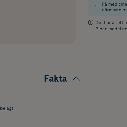
Få medicinen
närmaste o
Det här är ett 
Bipacksedel
no
Fakta
belagt