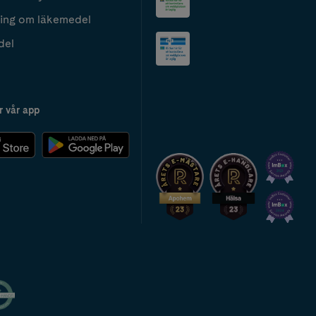
ing om läkemedel
del
r vår app
2024