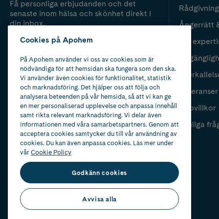
Få personliga erbjudanden och det
Rådgivning
senaste inom hälsa och skönhet direkt i
din inbox.
Ångerrätt 
Cookies på Apohem
Vår experti
Fyll i mailadress
Skicka
Tillgänglig
På Apohem använder vi oss av cookies som är
nödvändiga för att hemsidan ska fungera som den ska.
Återkallels
Vi använder även cookies för funktionalitet, statistik
och marknadsföring. Det hjälper oss att följa och
Leveranser
analysera beteenden på vår hemsida, så att vi kan ge
en mer personaliserad upplevelse och anpassa innehåll
Köpvillkor
samt rikta relevant marknadsföring. Vi delar även
Vanliga frå
informationen med våra samarbetspartners. Genom att
acceptera cookies samtycker du till vår användning av
cookies. Du kan även anpassa cookies. Läs mer under
vår
Cookie Policy
Godkänn cookies
Avvisa alla