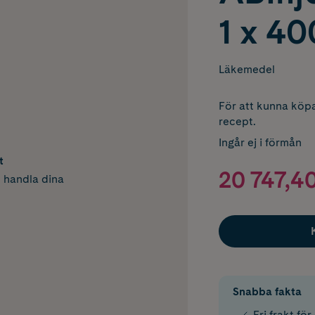
1 x 4
Läkemedel
För att kunna köpa
recept.
Ingår ej i förmån
t
20 747,40
h handla dina
Snabba fakta
Fri frakt fö