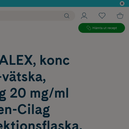
 köp*
Hämta ut recept
LEX, konc
f-vätska,
ng 20 mg/ml
en-Cilag
ktionsflaska,