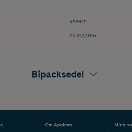
493370
20 747,40 kr
Bipacksedel
ce
Om Apohem
Mina re