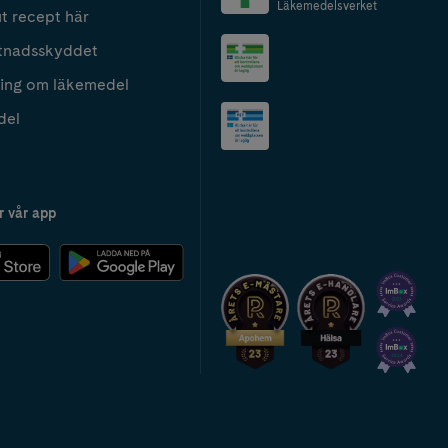
Läkemedelsverket
t recept här
tnadsskyddet
ing om läkemedel
del
r vår app
2024