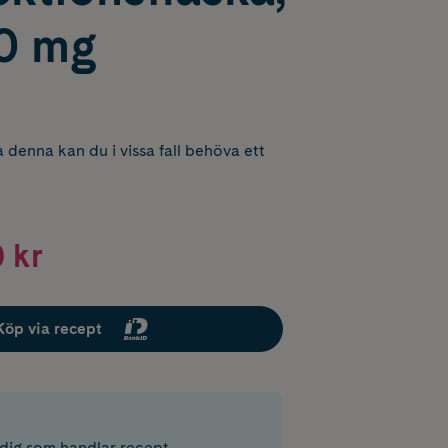
00 mg
 denna kan du i vissa fall behöva ett
 kr
Köp via recept
r dig som handlar recept.