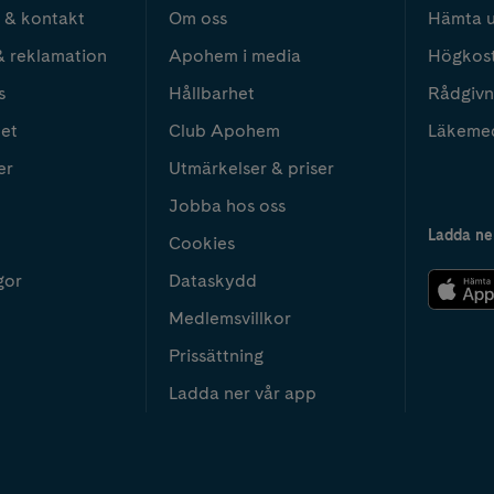
 & kontakt
Om oss
Hämta u
& reklamation
Apohem i media
Högkos
s
Hållbarhet
Rådgivn
het
Club Apohem
Läkeme
er
Utmärkelser & priser
Jobba hos oss
Ladda ne
Cookies
gor
Dataskydd
Medlemsvillkor
Prissättning
Ladda ner vår app