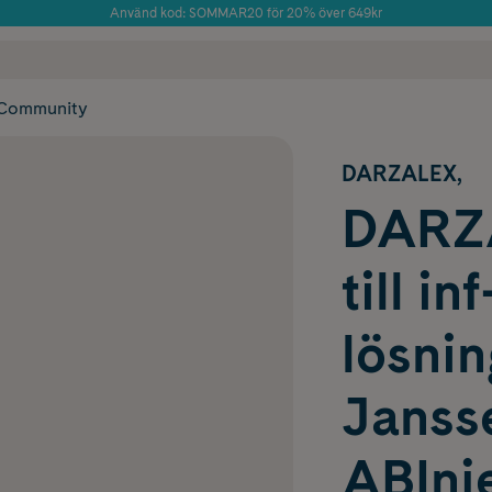
Använd kod: SOMMAR20 för 20% över 649kr
Årets Butik 2025 inom Skönhet
 frakt
✓ Rådgivning från farmaceuter & hudterapeuter
✓ Poäng på alla
Community
DARZALEX,
DARZA
till in
lösni
Janss
ABInje