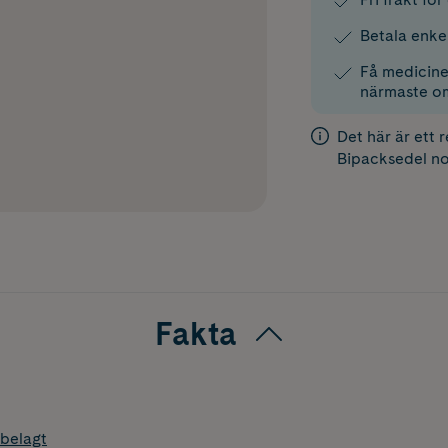
Betala enke
Få medicinen
närmaste o
Det här är ett 
Bipacksedel
no
Fakta
belagt