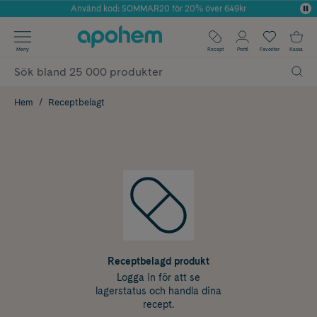
Använd kod: SOMMAR20 för 20% över 649kr
Årets Butik 2025 inom Skönhet
✓ Fri frakt
Meny
Recept
Profil
Favoriter
Kassa
✓ Rådgivning från farmaceuter & hudterapeuter
✓ Poäng på alla köp*
Hem
Receptbelagt
Receptbelagd produkt
Logga in för att se
lagerstatus och handla dina
recept.