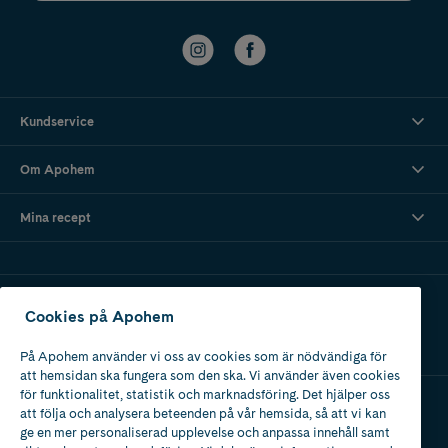
Kundservice
Om Apohem
Mina recept
Ladda ner vår app
Cookies på Apohem
På Apohem använder vi oss av cookies som är nödvändiga för
att hemsidan ska fungera som den ska. Vi använder även cookies
för funktionalitet, statistik och marknadsföring. Det hjälper oss
att följa och analysera beteenden på vår hemsida, så att vi kan
Apotek med tillstånd
ge en mer personaliserad upplevelse och anpassa innehåll samt
av Läkemedelsverket