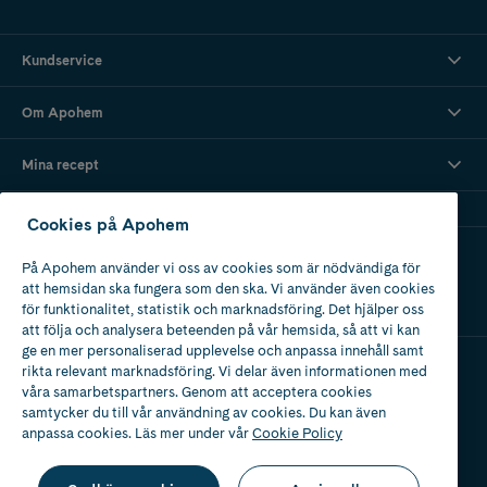
Kundservice
Om Apohem
Mina recept
Cookies på Apohem
Ladda ner vår app
På Apohem använder vi oss av cookies som är nödvändiga för
att hemsidan ska fungera som den ska. Vi använder även cookies
för funktionalitet, statistik och marknadsföring. Det hjälper oss
att följa och analysera beteenden på vår hemsida, så att vi kan
ge en mer personaliserad upplevelse och anpassa innehåll samt
rikta relevant marknadsföring. Vi delar även informationen med
våra samarbetspartners. Genom att acceptera cookies
Apotek med tillstånd
av Läkemedelsverket
samtycker du till vår användning av cookies. Du kan även
anpassa cookies. Läs mer under vår
Cookie Policy