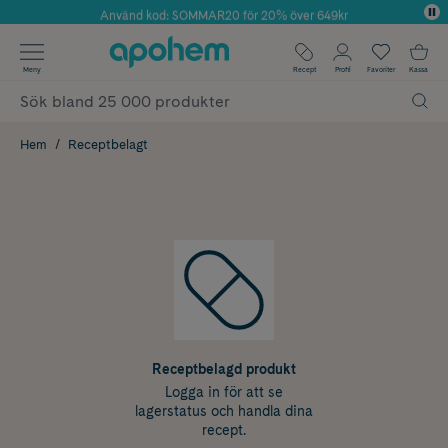
Använd kod: SOMMAR20 för 20% över 649kr
Årets Butik 2025 inom Skönhet
✓ Fri frakt
Meny
Recept
Profil
Favoriter
Kassa
✓ Rådgivning från farmaceuter & hudterapeuter
✓ Poäng på alla köp*
Hem
Receptbelagt
Receptbelagd produkt
Logga in för att se
lagerstatus och handla dina
recept.