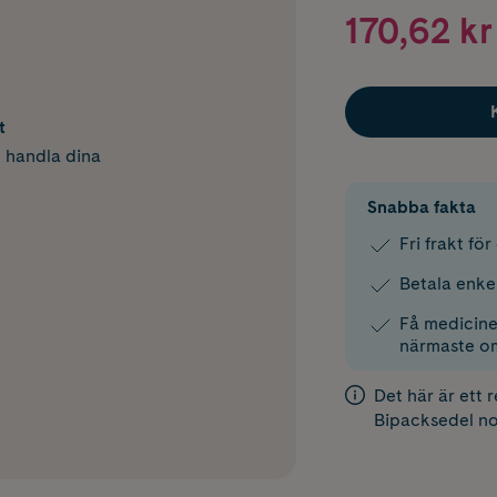
170,62 kr
t
h handla dina
Snabba fakta
Fri frakt fö
Betala enke
Få medicinen
närmaste o
Det här är ett 
Bipacksedel
no