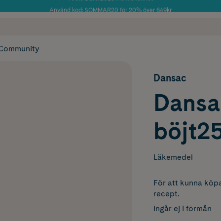
Använd kod: SOMMAR20 för 20% över 649kr
Årets Butik 2025 inom Skönhet
 frakt
✓ Rådgivning från farmaceuter & hudterapeuter
✓ Poäng på alla
Community
Dansac
Dansa
böjt25
Läkemedel
För att kunna köpa
recept.
Ingår ej i förmån