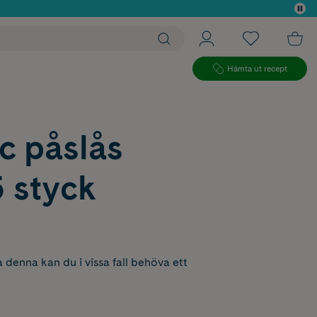
 köp*
Hämta ut recept
c påslås
 styck
 denna kan du i vissa fall behöva ett