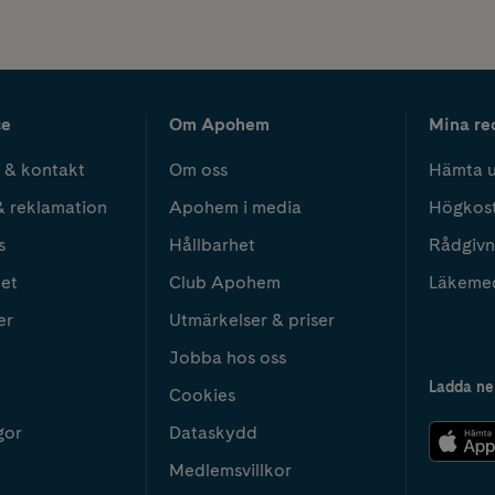
ce
Om Apohem
Mina re
 & kontakt
Om oss
Hämta u
& reklamation
Apohem i media
Högkos
s
Hållbarhet
Rådgivn
het
Club Apohem
Läkeme
er
Utmärkelser & priser
Jobba hos oss
Ladda ne
Cookies
gor
Dataskydd
Medlemsvillkor