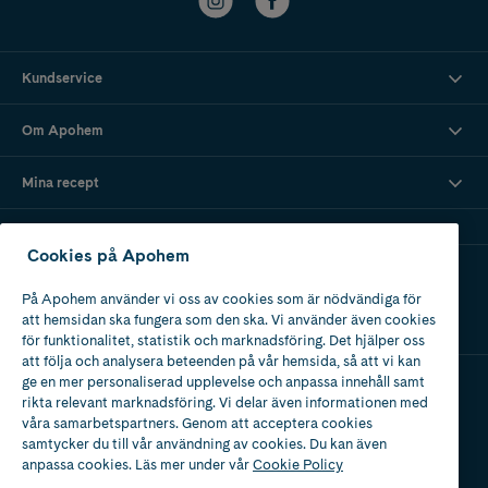
Kundservice
Om Apohem
Mina recept
Cookies på Apohem
Ladda ner vår app
På Apohem använder vi oss av cookies som är nödvändiga för
att hemsidan ska fungera som den ska. Vi använder även cookies
för funktionalitet, statistik och marknadsföring. Det hjälper oss
att följa och analysera beteenden på vår hemsida, så att vi kan
ge en mer personaliserad upplevelse och anpassa innehåll samt
rikta relevant marknadsföring. Vi delar även informationen med
Apotek med tillstånd
våra samarbetspartners. Genom att acceptera cookies
av Läkemedelsverket
samtycker du till vår användning av cookies. Du kan även
anpassa cookies. Läs mer under vår
Cookie Policy