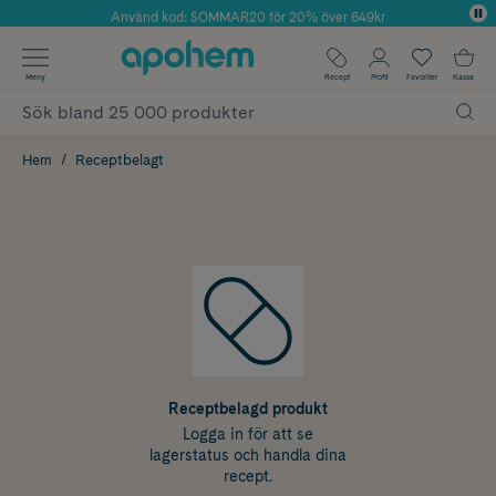
Använd kod: SOMMAR20 för 20% över 649kr
Årets Butik 2025 inom Skönhet
✓ Fri frakt
Meny
Recept
Profil
Favoriter
Kassa
✓ Rådgivning från farmaceuter & hudterapeuter
✓ Poäng på alla köp*
Hem
Receptbelagt
Receptbelagd produkt
Logga in för att se
lagerstatus och handla dina
recept.