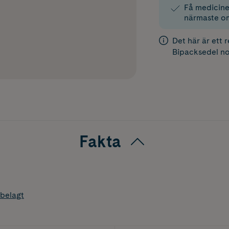
Få medicinen
närmaste o
Det här är ett 
Bipacksedel
no
Fakta
belagt