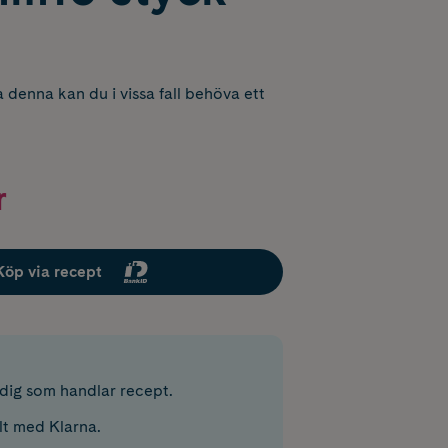
 denna kan du i vissa fall behöva ett
r
Köp via recept
r dig som handlar recept.
lt med Klarna.