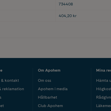
734408
404,20 kr
ce
Om Apohem
Mina re
 & kontakt
Om oss
Hämta u
& reklamation
Apohem i media
Högkos
s
Hållbarhet
Rådgivn
het
Club Apohem
Läkeme