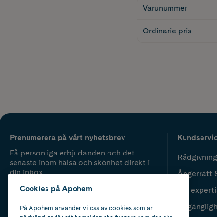
Varunummer
Ordinarie pris
Prenumerera på vårt nyhetsbrev
Kundservi
Få personliga erbjudanden och det
Rådgivning
senaste inom hälsa och skönhet direkt i
din inbox.
Ångerrätt 
Cookies på Apohem
Vår experti
Fyll i mailadress
Skicka
Tillgänglig
På Apohem använder vi oss av cookies som är