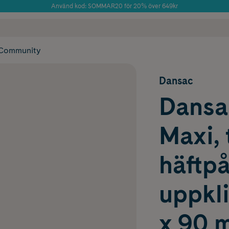
Använd kod: SOMMAR20 för 20% över 649kr
Årets Butik 2025 inom Skönhet
 frakt
✓ Rådgivning från farmaceuter & hudterapeuter
✓ Poäng på alla
Community
Dansac
Dansac
Maxi,
häftpå
uppkl
x 90 