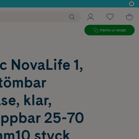
 köp*
Hämta ut recept
 NovaLife 1,
 tömbar
se, klar,
ippbar 25-70
mm10 styck