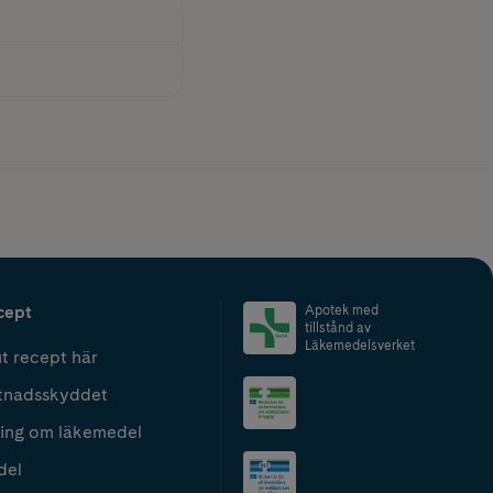
cept
Apotek med
tillstånd av
Läkemedelsverket
t recept här
tnadsskyddet
ing om läkemedel
del