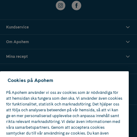
Kundservice
Om Apohem
Mina recept
Cookies på Apohem
Ladda ner vår app
På Apohem använder vi oss av cookies som är nödvändiga för
att hemsidan ska fungera som den ska. Vi använder även cookies
för funktionalitet, statistik och marknadsföring. Det hjälper oss
att följa och analysera beteenden på vår hemsida, så att vi kan
ge en mer personaliserad upplevelse och anpassa innehåll samt
Apotek med tillstånd
rikta relevant marknadsföring. Vi delar även informationen med
av Läkemedelsverket
våra samarbetspartners. Genom att acceptera cookies
samtycker du till vår användning av cookies. Du kan även