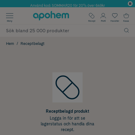
Använd kod: SOMMAR20 för 20% över 649kr
Årets Butik 2025 inom Skönhet
✓ Fri frakt
Meny
Recept
Profil
Favoriter
Kassa
✓ Rådgivning från farmaceuter & hudterapeuter
✓ Poäng på alla köp*
Hem
Receptbelagt
Receptbelagd produkt
Logga in för att se
lagerstatus och handla dina
recept.