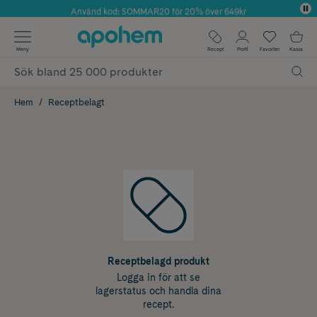
Använd kod: SOMMAR20 för 20% över 649kr
Årets Butik 2025 inom Skönhet
✓ Fri frakt
Meny
Recept
Profil
Favoriter
Kassa
✓ Rådgivning från farmaceuter & hudterapeuter
✓ Poäng på alla köp*
Hem
Receptbelagt
Receptbelagd produkt
Logga in för att se
lagerstatus och handla dina
recept.