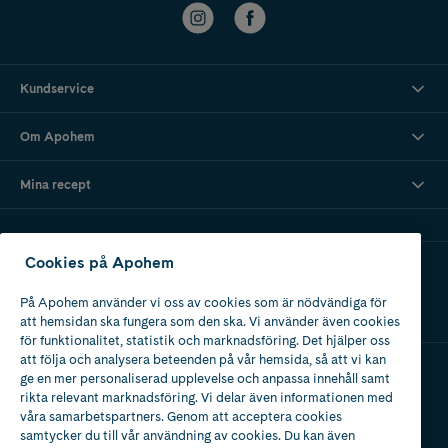
Kundservice
Om Apohem
Mina recept
Cookies på Apohem
Ladda ner vår app
På Apohem använder vi oss av cookies som är nödvändiga för
att hemsidan ska fungera som den ska. Vi använder även cookies
för funktionalitet, statistik och marknadsföring. Det hjälper oss
att följa och analysera beteenden på vår hemsida, så att vi kan
ge en mer personaliserad upplevelse och anpassa innehåll samt
Apotek med tillstånd
rikta relevant marknadsföring. Vi delar även informationen med
av Läkemedelsverket
våra samarbetspartners. Genom att acceptera cookies
samtycker du till vår användning av cookies. Du kan även