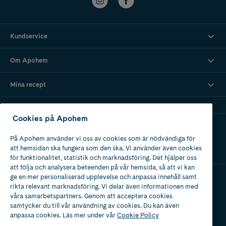
Kundservice
Om Apohem
Mina recept
Cookies på Apohem
Ladda ner vår app
På Apohem använder vi oss av cookies som är nödvändiga för
att hemsidan ska fungera som den ska. Vi använder även cookies
för funktionalitet, statistik och marknadsföring. Det hjälper oss
att följa och analysera beteenden på vår hemsida, så att vi kan
ge en mer personaliserad upplevelse och anpassa innehåll samt
rikta relevant marknadsföring. Vi delar även informationen med
Apotek med tillstånd
våra samarbetspartners. Genom att acceptera cookies
av Läkemedelsverket
samtycker du till vår användning av cookies. Du kan även
anpassa cookies. Läs mer under vår
Cookie Policy