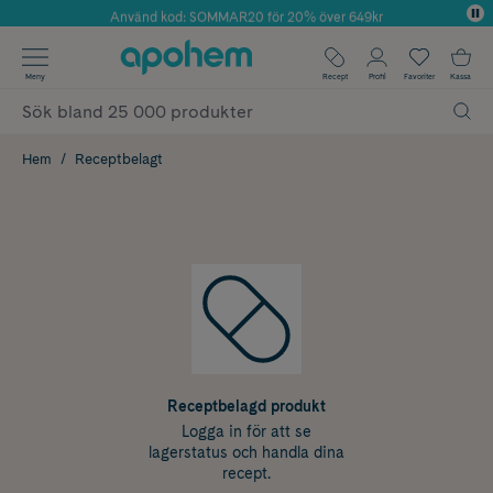
Använd kod: SOMMAR20 för 20% över 649kr
Årets Butik 2025 inom Skönhet
✓ Fri frakt
Meny
Recept
Profil
Favoriter
Kassa
✓ Rådgivning från farmaceuter & hudterapeuter
✓ Poäng på alla köp*
Hem
Receptbelagt
Receptbelagd produkt
Logga in för att se
lagerstatus och handla dina
recept.