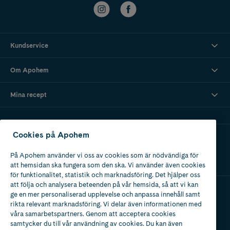
Kundservice
Om Apohem
Mina recept
Cookies på Apohem
Ladda ner vår app
På Apohem använder vi oss av cookies som är nödvändiga för
att hemsidan ska fungera som den ska. Vi använder även cookies
för funktionalitet, statistik och marknadsföring. Det hjälper oss
att följa och analysera beteenden på vår hemsida, så att vi kan
ge en mer personaliserad upplevelse och anpassa innehåll samt
Apotek med tillstånd
rikta relevant marknadsföring. Vi delar även informationen med
av Läkemedelsverket
våra samarbetspartners. Genom att acceptera cookies
samtycker du till vår användning av cookies. Du kan även