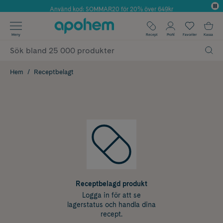
Använd kod: SOMMAR20 för 20% över 649kr
Årets Butik 2025 inom Skönhet
✓ Fri frakt
Meny
Recept
Profil
Favoriter
Kassa
✓ Rådgivning från farmaceuter & hudterapeuter
✓ Poäng på alla köp*
Hem
Receptbelagt
Receptbelagd produkt
Logga in för att se
lagerstatus och handla dina
recept.