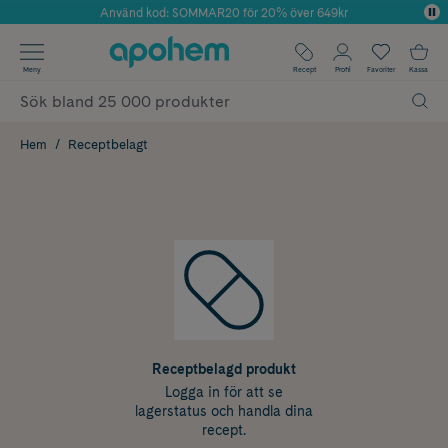
Använd kod: SOMMAR20 för 20% över 649kr
Årets Butik 2025 inom Skönhet
✓ Fri frakt
Meny
Recept
Profil
Favoriter
Kassa
✓ Rådgivning från farmaceuter & hudterapeuter
✓ Poäng på alla köp*
Hem
Receptbelagt
Receptbelagd produkt
Logga in för att se
lagerstatus och handla dina
recept.