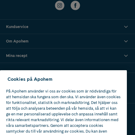
Kundservice
Om Apohem
Mina recept
Cookies på Apohem
Ladda ner vår app
På Apohem använder vi oss av cookies som är nödvändiga för
att hemsidan ska fungera som den ska. Vi använder även cookies
för funktionalitet, statistik och marknadsföring. Det hjälper oss
att följa och analysera beteenden på vår hemsida, så att vi kan
ge en mer personaliserad upplevelse och anpassa innehåll samt
Apotek med tillstånd
rikta relevant marknadsföring. Vi delar även informationen med
av Läkemedelsverket
våra samarbetspartners. Genom att acceptera cookies
samtycker du till vår användning av cookies. Du kan även