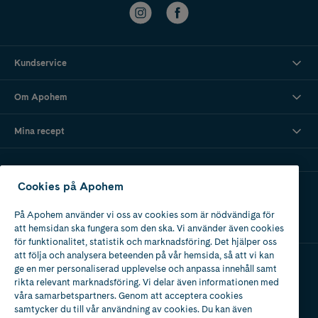
Kundservice
Om Apohem
Mina recept
Cookies på Apohem
Ladda ner vår app
På Apohem använder vi oss av cookies som är nödvändiga för
att hemsidan ska fungera som den ska. Vi använder även cookies
för funktionalitet, statistik och marknadsföring. Det hjälper oss
att följa och analysera beteenden på vår hemsida, så att vi kan
ge en mer personaliserad upplevelse och anpassa innehåll samt
Apotek med tillstånd
rikta relevant marknadsföring. Vi delar även informationen med
av Läkemedelsverket
våra samarbetspartners. Genom att acceptera cookies
samtycker du till vår användning av cookies. Du kan även