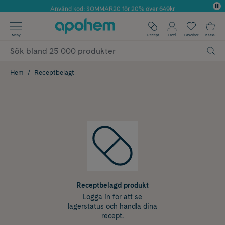
Använd kod: SOMMAR20 för 20% över 649kr
Årets Butik 2025 inom Skönhet
✓ Fri frakt
Meny
Recept
Profil
Favoriter
Kassa
✓ Rådgivning från farmaceuter & hudterapeuter
✓ Poäng på alla köp*
Hem
Receptbelagt
Receptbelagd produkt
Logga in för att se
lagerstatus och handla dina
recept.