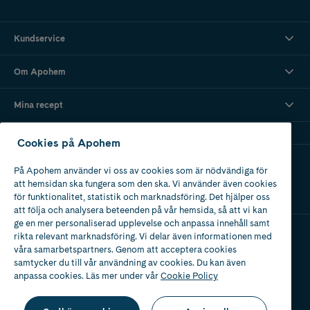
Kundservice
Om Apohem
Mina recept
Cookies på Apohem
Ladda ner vår app
På Apohem använder vi oss av cookies som är nödvändiga för
att hemsidan ska fungera som den ska. Vi använder även cookies
för funktionalitet, statistik och marknadsföring. Det hjälper oss
att följa och analysera beteenden på vår hemsida, så att vi kan
ge en mer personaliserad upplevelse och anpassa innehåll samt
rikta relevant marknadsföring. Vi delar även informationen med
våra samarbetspartners. Genom att acceptera cookies
Apotek med tillstånd
av Läkemedelsverket
samtycker du till vår användning av cookies. Du kan även
anpassa cookies. Läs mer under vår
Cookie Policy