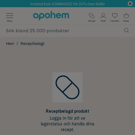
Använd kod: SOMMAR20 för 20% över 649kr
Årets Butik 2025 inom Skönhet
✓ Fri frakt
Meny
Recept
Profil
Favoriter
Kassa
✓ Rådgivning från farmaceuter & hudterapeuter
✓ Poäng på alla köp*
Hem
Receptbelagt
Receptbelagd produkt
Logga in för att se
lagerstatus och handla dina
recept.