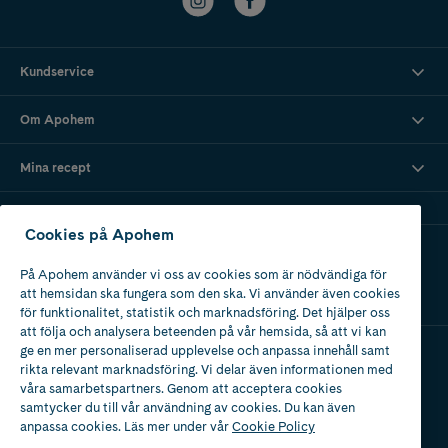
Kundservice
Om Apohem
Mina recept
Cookies på Apohem
Ladda ner vår app
På Apohem använder vi oss av cookies som är nödvändiga för
att hemsidan ska fungera som den ska. Vi använder även cookies
för funktionalitet, statistik och marknadsföring. Det hjälper oss
att följa och analysera beteenden på vår hemsida, så att vi kan
ge en mer personaliserad upplevelse och anpassa innehåll samt
rikta relevant marknadsföring. Vi delar även informationen med
Apotek med tillstånd
våra samarbetspartners. Genom att acceptera cookies
av Läkemedelsverket
samtycker du till vår användning av cookies. Du kan även
anpassa cookies. Läs mer under vår
Cookie Policy