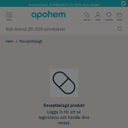
Använd kod: SOMMAR20 för 20% över 649kr
Årets Butik 2025 inom Skönhet
✓ Fri frakt
Meny
Recept
Profil
Favoriter
Kassa
✓ Rådgivning från farmaceuter & hudterapeuter
✓ Poäng på alla köp*
Hem
Receptbelagt
Receptbelagd produkt
Logga in för att se
lagerstatus och handla dina
recept.