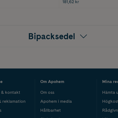
181,62 kr
Bipacksedel
ce
Om Apohem
Mina re
 & kontakt
Om oss
Hämta u
& reklamation
Apohem i media
Högkos
s
Hållbarhet
Rådgivn