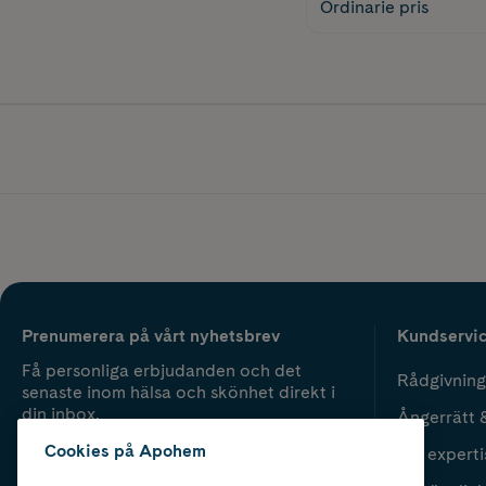
Ordinarie pris
Prenumerera på vårt nyhetsbrev
Kundservi
Få personliga erbjudanden och det
Rådgivning
senaste inom hälsa och skönhet direkt i
din inbox.
Ångerrätt 
Cookies på Apohem
Vår experti
Fyll i mailadress
Skicka