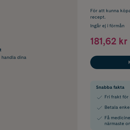
För att kunna köpa
recept.
Ingår ej i förmån
181,62 kr
t
h handla dina
Snabba fakta
Fri frakt fö
Betala enke
Få medicinen
närmaste o