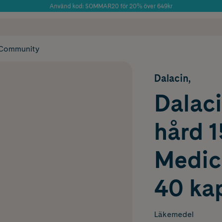
Använd kod: SOMMAR20 för 20% över 649kr
Årets Butik 2025 inom Skönhet
 frakt
✓ Rådgivning från farmaceuter & hudterapeuter
✓ Poäng på alla
Community
Dalacin,
Dalaci
hård 
Medica
40 ka
Läkemedel