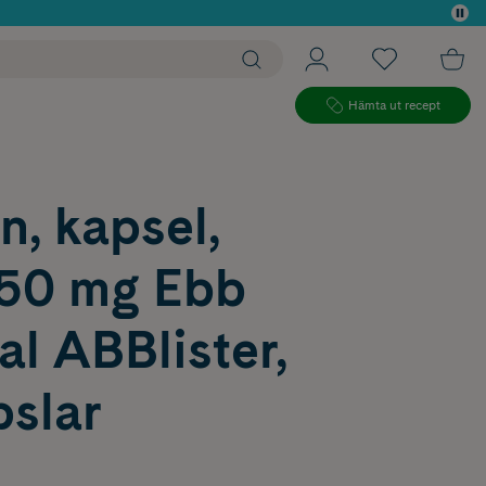
 köp*
Hämta ut recept
n, kapsel,
150 mg Ebb
l ABBlister,
pslar