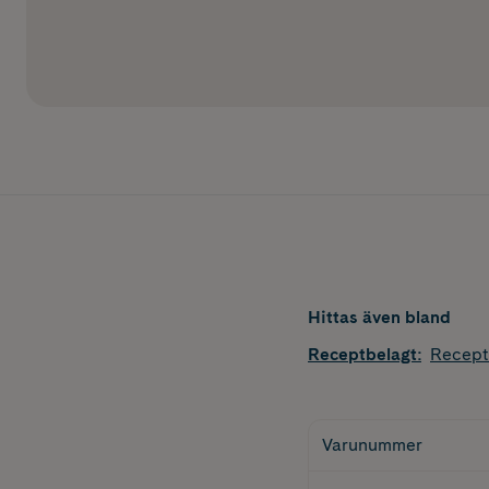
Hittas även bland
Receptbelagt
:
Recept
Varunummer