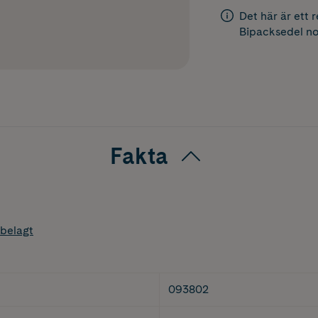
Det här är ett 
Bipacksedel
no
Fakta
belagt
093802