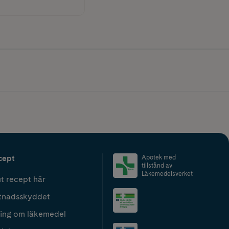
cept
Apotek med
tillstånd av
Läkemedelsverket
t recept här
tnadsskyddet
ing om läkemedel