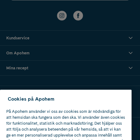
Kundservice
Om Apohem
Mina recept
Ladda ner vår app
Cookies på Apohem
På Apohem använder vi oss av cookies som är nödvändiga för
att hemsidan ska fungera som den ska. Vi använder även cookies
för funktionalitet, statistik och marknadsföring. Det hjälper oss
att följa och analysera beteenden på vår hemsida, så att vi kan
Apotek med tillstånd
ge en mer personaliserad upplevelse och anpassa innehåll samt
av Läkemedelsverket