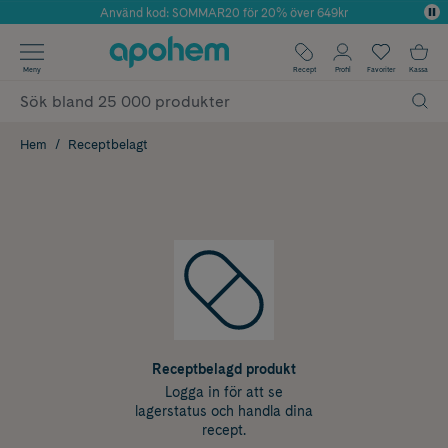
Använd kod: SOMMAR20 för 20% över 649kr
Årets Butik 2025 inom Skönhet
✓ Fri frakt
Meny
Recept
Profil
Favoriter
Kassa
✓ Rådgivning från farmaceuter & hudterapeuter
✓ Poäng på alla köp*
Hem
Receptbelagt
Receptbelagd produkt
Logga in för att se
lagerstatus och handla dina
recept.