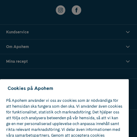
Kundservice
Om Apohem
Mina recept
Ladda ner vår app
Cookies på Apohem
På Apohem använder vi oss av cookies som är nödvändiga för
att hemsidan ska fungera som den ska. Vi använder även cookies
för funktionalitet, statistik och marknadsföring. Det hjälper oss
att följa och analysera beteenden på vår hemsida, så att vi kan
ge en mer personaliserad upplevelse och anpassa innehåll samt
Apotek med tillstånd
rikta relevant marknadsföring. Vi delar även informationen med
av Läkemedelsverket
våra samarbetspartners. Genom att acceptera cookies