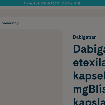
Använd kod: SOMMAR20 för 20% över 649kr
Årets Butik 2025 inom Skönhet
 frakt
✓ Rådgivning från farmaceuter & hudterapeuter
✓ Poäng på alla
Community
Dabigatran
Dabig
etexil
kapsel
mgBlis
kapsla