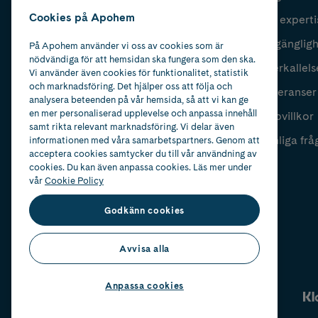
Cookies på Apohem
Vår experti
Fyll i mailadress
Skicka
Tillgänglig
På Apohem använder vi oss av cookies som är
nödvändiga för att hemsidan ska fungera som den ska.
Återkallels
Vi använder även cookies för funktionalitet, statistik
och marknadsföring. Det hjälper oss att följa och
Leveranser
analysera beteenden på vår hemsida, så att vi kan ge
en mer personaliserad upplevelse och anpassa innehåll
Köpvillkor
samt rikta relevant marknadsföring. Vi delar även
Vanliga frå
informationen med våra samarbetspartners. Genom att
acceptera cookies samtycker du till vår användning av
cookies. Du kan även anpassa cookies. Läs mer under
vår
Cookie Policy
Godkänn cookies
Avvisa alla
Anpassa cookies