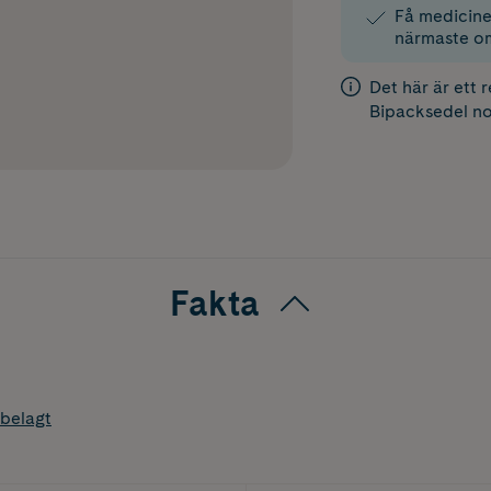
Få medicinen
närmaste o
Det här är ett 
Bipacksedel
no
Fakta
belagt