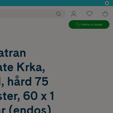
 köp*
Hämta ut recept
atran
ate Krka,
, hård 75
ter, 60 x 1
r (endos)