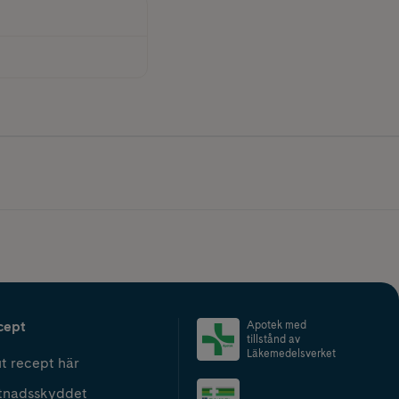
cept
Apotek med
tillstånd av
Läkemedelsverket
t recept här
tnadsskyddet