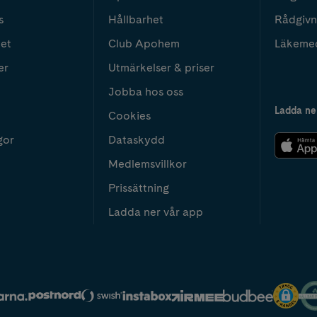
s
Hållbarhet
Rådgivn
het
Club Apohem
Läkeme
er
Utmärkelser & priser
Jobba hos oss
Ladda ne
Cookies
gor
Dataskydd
Medlemsvillkor
Prissättning
Ladda ner vår app