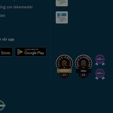
ing om läkemedel
del
r vår app
2024