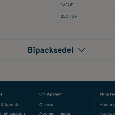
167381
250,76 kr
Bipacksedel
ce
Om Apohem
Mina re
 & kontakt
Om oss
Hämta u
& reklamation
Apohem i media
Högkos