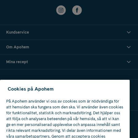
Kundservice
Om Apohem
Mina recept
Ladda ner vår app
Cookies på Apohem
På Apohem använder vi oss av cookies som är nödvändiga för
att hemsidan ska fungera som den ska. Vi använder även cookies
för funktionalitet, statistik och marknadsföring. Det hjälper oss
att följa och analysera beteenden på vår hemsida, så att vi kan
ge en mer personaliserad upplevelse och anpassa innehåll samt
Apotek med tillstånd
rikta relevant marknadsföring. Vi delar även informationen med
av Läkemedelsverket
våra samarbetspartners. Genom att acceptera cookies