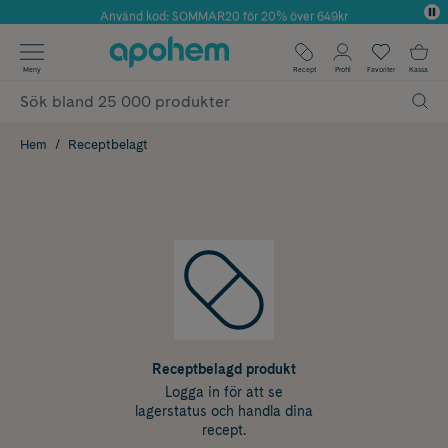
Använd kod: SOMMAR20 för 20% över 649kr
Årets Butik 2025 inom Skönhet
✓ Fri frakt
Meny
Recept
Profil
Favoriter
Kassa
✓ Rådgivning från farmaceuter & hudterapeuter
✓ Poäng på alla köp*
Hem
Receptbelagt
Receptbelagd produkt
Logga in för att se
lagerstatus och handla dina
recept.