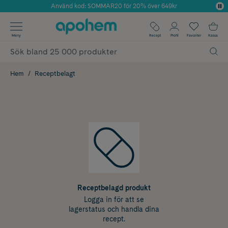
Använd kod: SOMMAR20 för 20% över 649kr
Årets Butik 2025 inom Skönhet
✓ Fri frakt
Meny
Recept
Profil
Favoriter
Kassa
✓ Rådgivning från farmaceuter & hudterapeuter
✓ Poäng på alla köp*
Hem
Receptbelagt
Receptbelagd produkt
Logga in för att se
lagerstatus och handla dina
recept.