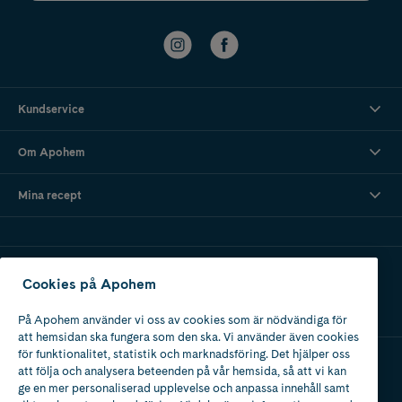
Kundservice
Om Apohem
Mina recept
Ladda ner vår app
Cookies på Apohem
På Apohem använder vi oss av cookies som är nödvändiga för
att hemsidan ska fungera som den ska. Vi använder även cookies
för funktionalitet, statistik och marknadsföring. Det hjälper oss
att följa och analysera beteenden på vår hemsida, så att vi kan
Apotek med tillstånd
ge en mer personaliserad upplevelse och anpassa innehåll samt
av Läkemedelsverket