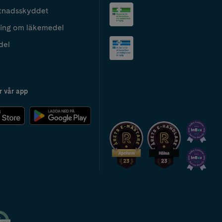
tnadsskyddet
ing om läkemedel
del
r vår app
2024