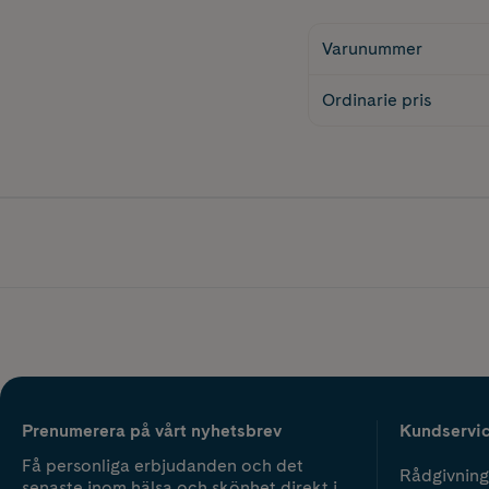
Varunummer
Ordinarie pris
Prenumerera på vårt nyhetsbrev
Kundservi
Få personliga erbjudanden och det
Rådgivning
senaste inom hälsa och skönhet direkt i