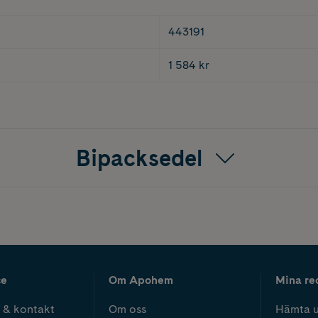
443191
1 584 kr
Bipacksedel
ce
Om Apohem
Mina re
 & kontakt
Om oss
Hämta u