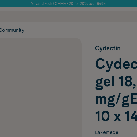
Använd kod: SOMMAR20 för 20% över 649kr
Årets Butik 2025 inom Skönhet
 frakt
✓ Rådgivning från farmaceuter & hudterapeuter
✓ Poäng på alla
Community
Cydectin
Cydect
gel 18
mg/gE
10 x 1
Läkemedel