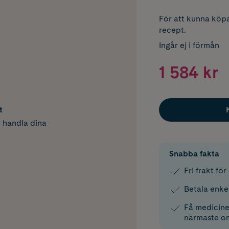
För att kunna köpa
recept.
Ingår ej i förmån
1 584 kr
t
h handla dina
Snabba fakta
Fri frakt fö
Betala enke
Få medicinen
närmaste o