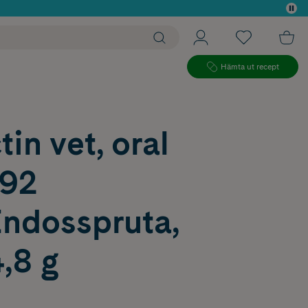
 köp*
Hämta ut recept
in vet, oral
,92
ndosspruta,
4,8 g