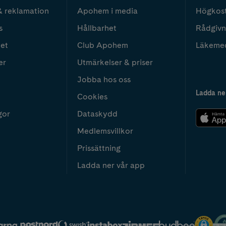
& reklamation
Apohem i media
Högkos
s
Hållbarhet
Rådgivn
het
Club Apohem
Läkeme
er
Utmärkelser & priser
Jobba hos oss
Ladda ne
Cookies
gor
Dataskydd
Medlemsvillkor
Prissättning
Ladda ner vår app