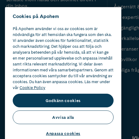
din inbox.
Ångerrätt 
Cookies på Apohem
Vår experti
Fyll i mailadress
Skicka
Tillgänglig
På Apohem använder vi oss av cookies som är
nödvändiga för att hemsidan ska fungera som den ska.
Återkallels
Vi använder även cookies för funktionalitet, statistik
och marknadsföring. Det hjälper oss att följa och
Leveranser
analysera beteenden på vår hemsida, så att vi kan ge
en mer personaliserad upplevelse och anpassa innehåll
Köpvillkor
samt rikta relevant marknadsföring. Vi delar även
Vanliga frå
informationen med våra samarbetspartners. Genom att
acceptera cookies samtycker du till vår användning av
cookies. Du kan även anpassa cookies. Läs mer under
vår
Cookie Policy
Godkänn cookies
Avvisa alla
Anpassa cookies