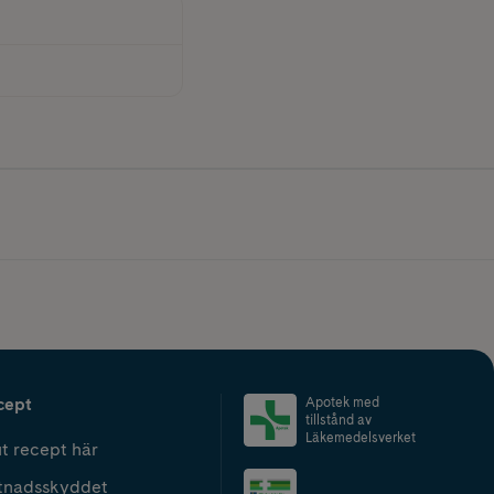
cept
Apotek med
tillstånd av
Läkemedelsverket
t recept här
tnadsskyddet