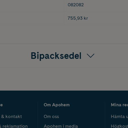
082082
755,93 kr
Bipacksedel
ce
Om Apohem
Mina re
 & kontakt
Om oss
Hämta u
& reklamation
Apohem i media
Högkos