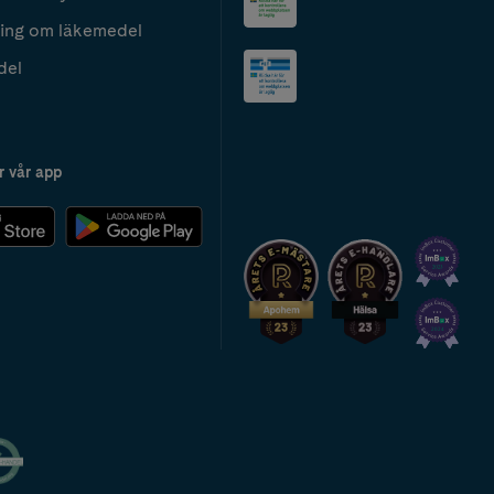
ing om läkemedel
del
r vår app
2024