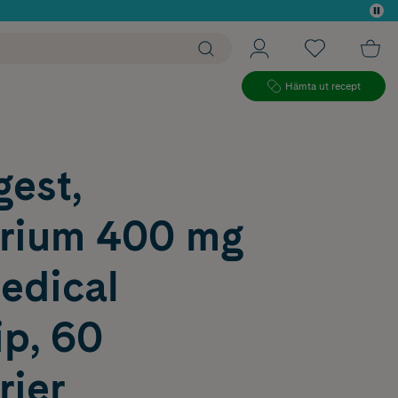
 köp*
Hämta ut recept
gest,
orium 400 mg
edical
ip, 60
rier