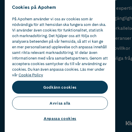
Cookies på Apohem
Vår experti
Fyll i mailadress
Skicka
Tillgänglig
På Apohem använder vi oss av cookies som är
nödvändiga för att hemsidan ska fungera som den ska.
Återkallels
Vi använder även cookies för funktionalitet, statistik
och marknadsföring. Det hjälper oss att följa och
Leveranser
analysera beteenden på vår hemsida, så att vi kan ge
en mer personaliserad upplevelse och anpassa innehåll
Köpvillkor
samt rikta relevant marknadsföring. Vi delar även
Vanliga frå
informationen med våra samarbetspartners. Genom att
acceptera cookies samtycker du till vår användning av
cookies. Du kan även anpassa cookies. Läs mer under
vår
Cookie Policy
Godkänn cookies
Avvisa alla
Anpassa cookies