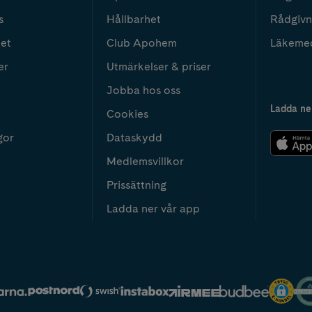
s
Hållbarhet
Rådgivn
het
Club Apohem
Läkeme
er
Utmärkelser & priser
Jobba hos oss
Ladda ne
Cookies
gor
Dataskydd
Medlemsvillkor
Prissättning
Ladda ner vår app