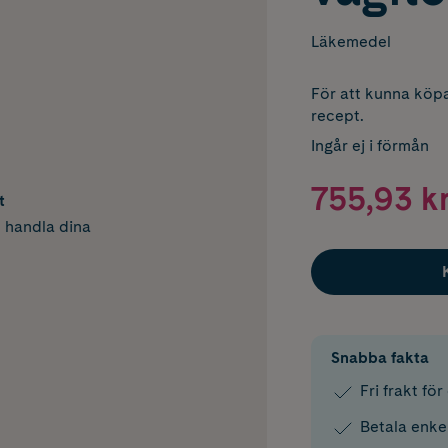
Läkemedel
För att kunna köpa
recept.
Ingår ej i förmån
755,93 k
t
h handla dina
Snabba fakta
Fri frakt fö
Betala enke