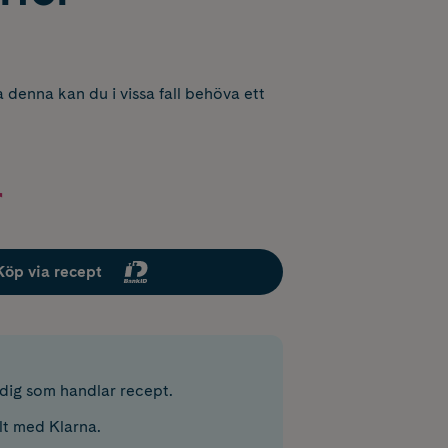
 denna kan du i vissa fall behöva ett
r
Köp via recept
r dig som handlar recept.
lt med Klarna.