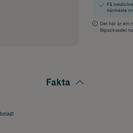
Få medicinen
närmaste o
Det här är ett 
Bipacksedel
no
Fakta
belagt