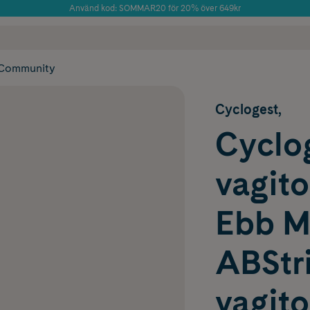
Använd kod: SOMMAR20 för 20% över 649kr
Årets Butik 2025 inom Skönhet
 frakt
✓ Rådgivning från farmaceuter & hudterapeuter
✓ Poäng på alla
Community
Cyclogest,
Cyclo
vagit
Ebb M
ABStr
vagito