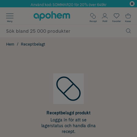
Använd kod: SOMMAR20 för 20% över 649kr
Årets Butik 2025 inom Skönhet
✓ Fri frakt
Meny
Recept
Profil
Favoriter
Kassa
✓ Rådgivning från farmaceuter & hudterapeuter
✓ Poäng på alla köp*
Hem
Receptbelagt
Receptbelagd produkt
Logga in för att se
lagerstatus och handla dina
recept.