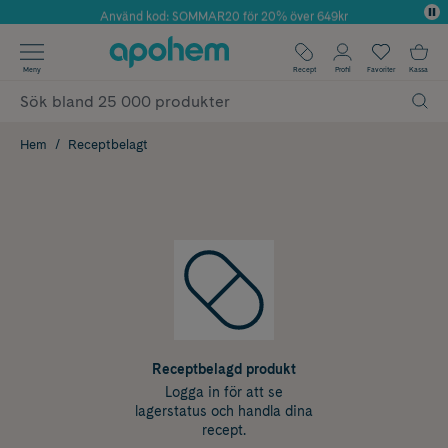
Använd kod: SOMMAR20 för 20% över 649kr
Årets Butik 2025 inom Skönhet
✓ Fri frakt
Meny
Recept
Profil
Favoriter
Kassa
✓ Rådgivning från farmaceuter & hudterapeuter
✓ Poäng på alla köp*
Hem
Receptbelagt
Receptbelagd produkt
Logga in för att se
lagerstatus och handla dina
recept.