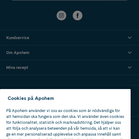
Kundservice
Om Apohem
Mina recept
Ladda ner vår app
Cookies på Apohem
På Apohem använder vi oss av cookies som är nödvändiga för
att hemsidan ska fungera som den ska. Vi använder även cookies
för funktionalitet, statistik och marknadsföring. Det hjälper oss
att följa och analysera beteenden på vår hemsida, så att vi kan
Apotek med tillstånd
ge en mer personaliserad upplevelse och anpassa innehåll samt
av Läkemedelsverket