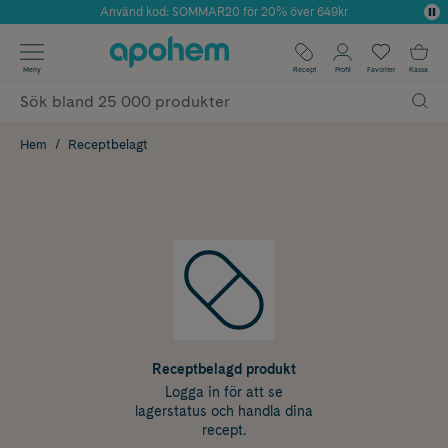
Använd kod: SOMMAR20 för 20% över 649kr
Årets Butik 2025 inom Skönhet
✓ Fri frakt
Meny
Recept
Profil
Favoriter
Kassa
✓ Rådgivning från farmaceuter & hudterapeuter
✓ Poäng på alla köp*
Hem
Receptbelagt
Receptbelagd produkt
Logga in för att se
lagerstatus och handla dina
recept.