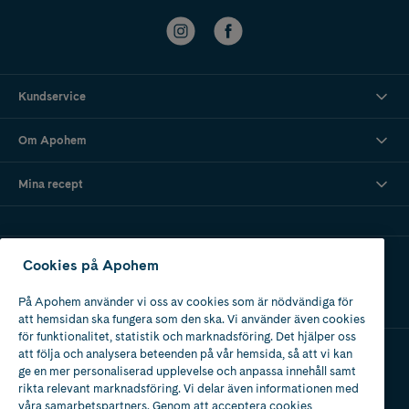
Kundservice
Om Apohem
Mina recept
Ladda ner vår app
Cookies på Apohem
På Apohem använder vi oss av cookies som är nödvändiga för
att hemsidan ska fungera som den ska. Vi använder även cookies
för funktionalitet, statistik och marknadsföring. Det hjälper oss
att följa och analysera beteenden på vår hemsida, så att vi kan
ge en mer personaliserad upplevelse och anpassa innehåll samt
Apotek med tillstånd
rikta relevant marknadsföring. Vi delar även informationen med
av Läkemedelsverket
våra samarbetspartners. Genom att acceptera cookies