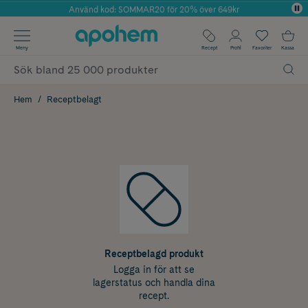
Använd kod: SOMMAR20 för 20% över 649kr
Årets Butik 2025 inom Skönhet
✓ Fri frakt
Meny
Recept
Profil
Favoriter
Kassa
✓ Rådgivning från farmaceuter & hudterapeuter
✓ Poäng på alla köp*
Hem
Receptbelagt
Receptbelagd produkt
Logga in för att se
lagerstatus och handla dina
recept.