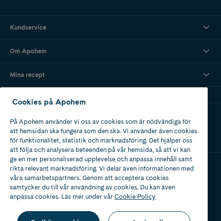
Kundservice
Om Apohem
Mina recept
Cookies på Apohem
Ladda ner vår app
På Apohem använder vi oss av cookies som är nödvändiga för
att hemsidan ska fungera som den ska. Vi använder även cookies
för funktionalitet, statistik och marknadsföring. Det hjälper oss
att följa och analysera beteenden på vår hemsida, så att vi kan
ge en mer personaliserad upplevelse och anpassa innehåll samt
rikta relevant marknadsföring. Vi delar även informationen med
våra samarbetspartners. Genom att acceptera cookies
Apotek med tillstånd
av Läkemedelsverket
samtycker du till vår användning av cookies. Du kan även
anpassa cookies. Läs mer under vår
Cookie Policy