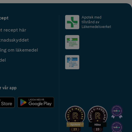
cept
Apotek med
tillstånd av
Läkemedelsverket
t recept här
tnadsskyddet
ing om läkemedel
del
r vår app
2024