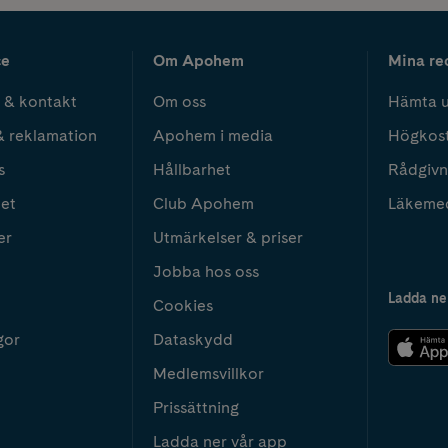
ce
Om Apohem
Mina re
 & kontakt
Om oss
Hämta u
& reklamation
Apohem i media
Högkos
s
Hållbarhet
Rådgivn
het
Club Apohem
Läkeme
er
Utmärkelser & priser
Jobba hos oss
Ladda ne
Cookies
gor
Dataskydd
Medlemsvillkor
Prissättning
Ladda ner vår app