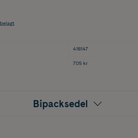
belagt
418147
705 kr
Bipacksedel