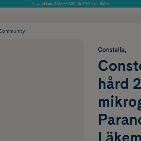
Använd kod: SOMMAR20 för 20% över 649kr
Årets Butik 2025 inom Skönhet
 frakt
✓ Rådgivning från farmaceuter & hudterapeuter
✓ Poäng på alla
Community
Constella,
Conste
hård 
mikro
Paran
Läkem