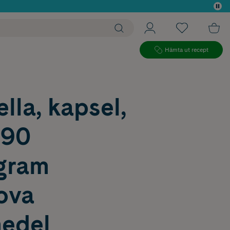
 köp*
Hämta ut recept
lla, kapsel,
290
gram
ova
edel