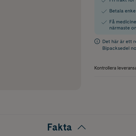
Betala enke
Få medicinen
närmaste o
Det här är ett 
Bipacksedel
no
Fakta