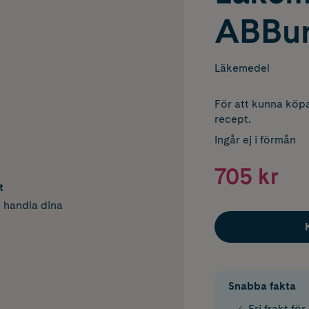
ABBur
Läkemedel
För att kunna köpa
recept.
Ingår ej i förmån
705 kr
t
h handla dina
Snabba fakta
Fri frakt fö