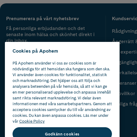
Prenumerera på vårt nyhetsbrev
Kundservi
Få personliga erbjudanden och det
Rådgivning
senaste inom hälsa och skönhet direkt i
din inbox.
Ångerrätt 
Cookies på Apohem
Vår experti
Fyll i mailadress
Skicka
Tillgänglig
På Apohem använder vi oss av cookies som är
nödvändiga för att hemsidan ska fungera som den ska.
Återkallels
Vi använder även cookies för funktionalitet, statistik
och marknadsföring. Det hjälper oss att följa och
Leveranser
analysera beteenden på vår hemsida, så att vi kan ge
en mer personaliserad upplevelse och anpassa innehåll
Köpvillkor
samt rikta relevant marknadsföring. Vi delar även
Vanliga frå
informationen med våra samarbetspartners. Genom att
acceptera cookies samtycker du till vår användning av
cookies. Du kan även anpassa cookies. Läs mer under
vår
Cookie Policy
Godkänn cookies