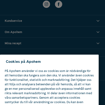
Kundservice
Om Apohem
Mina recept
Cookies på Apohem
Ladda ner vår app
På Apohem använder vi oss av cookies som är nödvändiga för
att hemsidan ska fungera som den ska. Vi använder även cookies
för funktionalitet, statistik och marknadsföring. Det hjälper oss
att följa och analysera beteenden på vår hemsida, så att vi kan
ge en mer personaliserad upplevelse och anpassa innehåll samt
Apotek med tillstånd
rikta relevant marknadsföring. Vi delar även informationen med
av Läkemedelsverket
våra samarbetspartners. Genom att acceptera cookies
samtycker du till vår användning av cookies. Du kan även