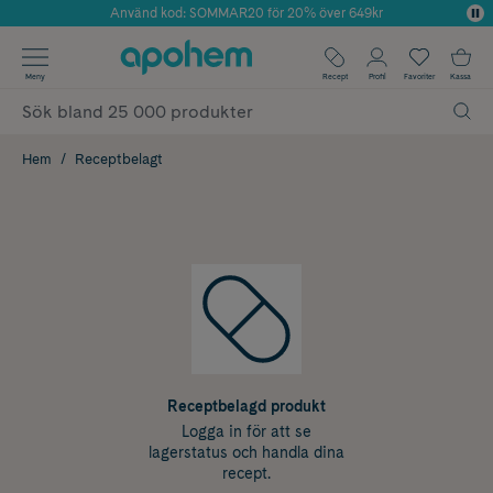
Använd kod: SOMMAR20 för 20% över 649kr
Årets Butik 2025 inom Skönhet
✓ Fri frakt
Meny
Recept
Profil
Favoriter
Kassa
✓ Rådgivning från farmaceuter & hudterapeuter
✓ Poäng på alla köp*
Hem
Receptbelagt
Receptbelagd produkt
Logga in för att se
lagerstatus och handla dina
recept.