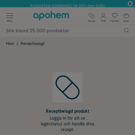
Använd kod: SOMMAR20 för 20% över 649kr
Årets Butik 2025 inom Skönhet
✓ Fri frakt
Meny
Recept
Profil
Favoriter
Kassa
✓ Rådgivning från farmaceuter & hudterapeuter
✓ Poäng på alla köp*
Hem
Receptbelagt
Receptbelagd produkt
Logga in för att se
lagerstatus och handla dina
recept.