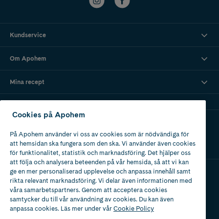
Kundservice
Om Apohem
Mina recept
Cookies på Apohem
Ladda ner vår app
På Apohem använder vi oss av cookies som är nödvändiga för
att hemsidan ska fungera som den ska. Vi använder även cookies
för funktionalitet, statistik och marknadsföring. Det hjälper oss
att följa och analysera beteenden på vår hemsida, så att vi kan
ge en mer personaliserad upplevelse och anpassa innehåll samt
rikta relevant marknadsföring. Vi delar även informationen med
Apotek med tillstånd
våra samarbetspartners. Genom att acceptera cookies
av Läkemedelsverket
samtycker du till vår användning av cookies. Du kan även
anpassa cookies. Läs mer under vår
Cookie Policy