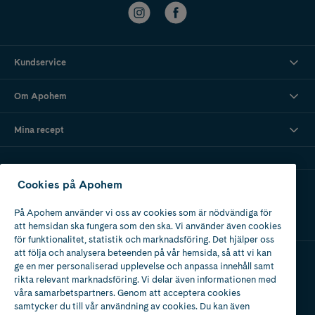
Kundservice
Om Apohem
Mina recept
Cookies på Apohem
Ladda ner vår app
På Apohem använder vi oss av cookies som är nödvändiga för
att hemsidan ska fungera som den ska. Vi använder även cookies
för funktionalitet, statistik och marknadsföring. Det hjälper oss
att följa och analysera beteenden på vår hemsida, så att vi kan
ge en mer personaliserad upplevelse och anpassa innehåll samt
Apotek med tillstånd
rikta relevant marknadsföring. Vi delar även informationen med
av Läkemedelsverket
våra samarbetspartners. Genom att acceptera cookies
samtycker du till vår användning av cookies. Du kan även