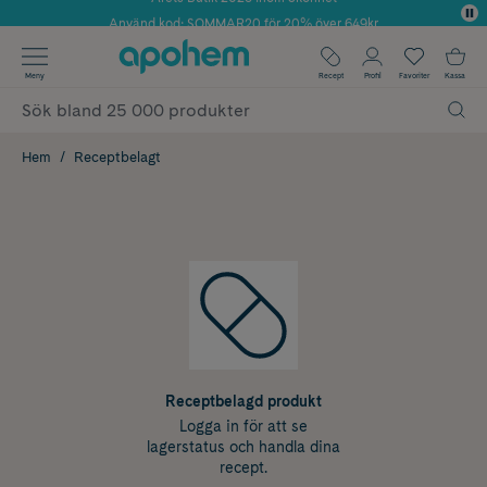
Använd kod: SOMMAR20 för 20% över 649kr
✓ Fri frakt
Meny
Recept
Profil
Favoriter
Kassa
✓ Rådgivning från farmaceuter & hudterapeuter
✓ Poäng på alla köp*
Hem
Receptbelagt
Receptbelagd produkt
Logga in för att se
lagerstatus och handla dina
recept.