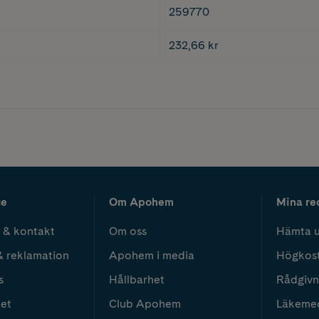
259770
232,66 kr
ce
Om Apohem
Mina re
 & kontakt
Om oss
Hämta u
& reklamation
Apohem i media
Högkos
s
Hållbarhet
Rådgivn
het
Club Apohem
Läkeme