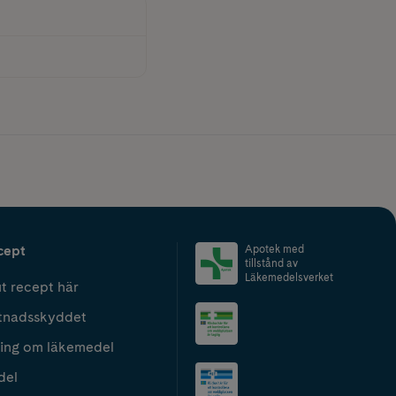
cept
Apotek med
tillstånd av
Läkemedelsverket
t recept här
tnadsskyddet
ing om läkemedel
del