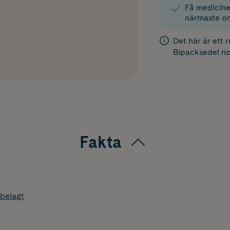
Få medicinen
närmaste o
Det här är ett 
Bipacksedel
no
Fakta
belagt