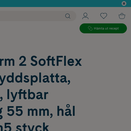
 köp*
Hämta ut recept
rm 2 SoftFlex
yddsplatta,
, lyftbar
g 55 mm, hål
5 styck