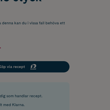
 denna kan du i vissa fall behöva ett
r
Köp via recept
r dig som handlar recept.
lt med Klarna.