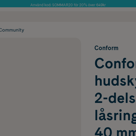
Använd kod: SOMMAR20 för 20% över 649kr
Årets Butik 2025 inom Skönhet
 frakt
✓ Rådgivning från farmaceuter & hudterapeuter
✓ Poäng på alla
Community
Conform
Confo
hudsk
2-dels
låsrin
40 mm