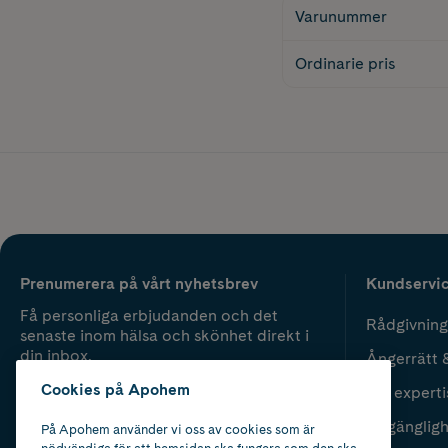
Varunummer
Ordinarie pris
Prenumerera på vårt nyhetsbrev
Kundservi
Få personliga erbjudanden och det
Rådgivning
senaste inom hälsa och skönhet direkt i
din inbox.
Ångerrätt 
Cookies på Apohem
Vår experti
Fyll i mailadress
Skicka
Tillgänglig
På Apohem använder vi oss av cookies som är