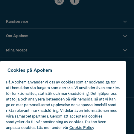
Kundservice
Om Apohem
Mina recept
Cookies på Apohem
Ladda ner vår app
På Apohem använder vi oss av cookies som är nödvändiga för
att hemsidan ska fungera som den ska. Vi använder även cookies
för funktionalitet, statistik och marknadsföring. Det hjälper oss
att följa och analysera beteenden på vår hemsida, så att vi kan
ge en mer personaliserad upplevelse och anpassa innehåll samt
rikta relevant marknadsföring. Vi delar även informationen med
Apotek med tillstånd
våra samarbetspartners. Genom att acceptera cookies
av Läkemedelsverket
samtycker du till vår användning av cookies. Du kan även
anpassa cookies. Läs mer under vår
Cookie Policy