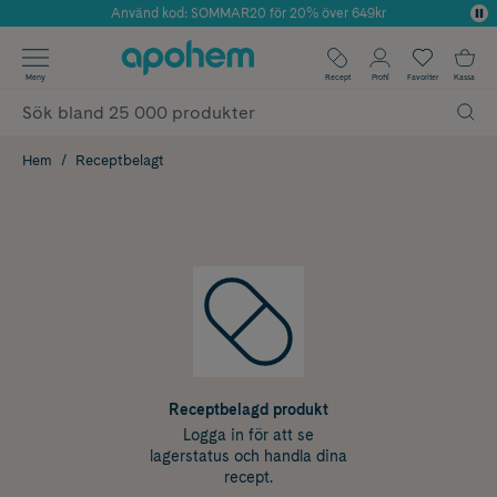
Använd kod: SOMMAR20 för 20% över 649kr
Årets Butik 2025 inom Skönhet
✓ Fri frakt
Meny
Recept
Profil
Favoriter
Kassa
✓ Rådgivning från farmaceuter & hudterapeuter
✓ Poäng på alla köp*
Hem
Receptbelagt
Receptbelagd produkt
Logga in för att se
lagerstatus och handla dina
recept.