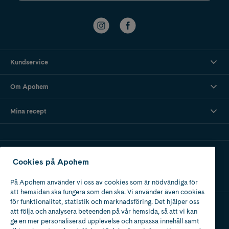
Kundservice
Om Apohem
Mina recept
Ladda ner vår app
Cookies på Apohem
På Apohem använder vi oss av cookies som är nödvändiga för
att hemsidan ska fungera som den ska. Vi använder även cookies
för funktionalitet, statistik och marknadsföring. Det hjälper oss
att följa och analysera beteenden på vår hemsida, så att vi kan
Apotek med tillstånd
ge en mer personaliserad upplevelse och anpassa innehåll samt
av Läkemedelsverket