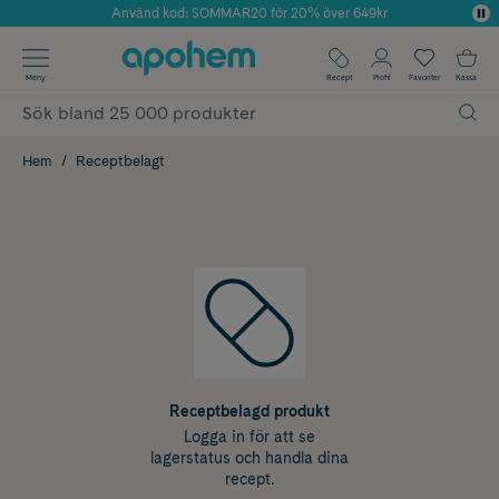
Använd kod: SOMMAR20 för 20% över 649kr
Årets Butik 2025 inom Skönhet
✓ Fri frakt
Meny
Recept
Profil
Favoriter
Kassa
✓ Rådgivning från farmaceuter & hudterapeuter
✓ Poäng på alla köp*
Hem
Receptbelagt
Receptbelagd produkt
Logga in för att se
lagerstatus och handla dina
recept.