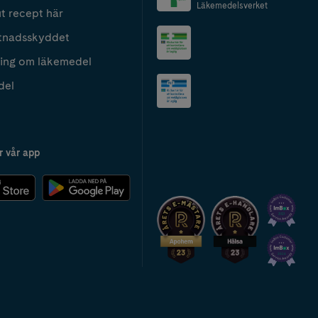
Läkemedelsverket
t recept här
tnadsskyddet
ing om läkemedel
del
r vår app
2024