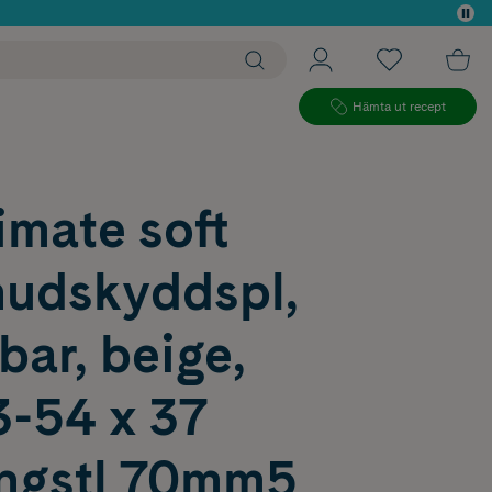
 köp*
Hämta ut recept
mate soft
hudskyddspl,
bar, beige,
3-54 x 37
ngstl 70mm5