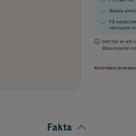
Betala enke
Få medicinen
närmaste o
Det här är ett 
Bipacksedel
no
Fakta