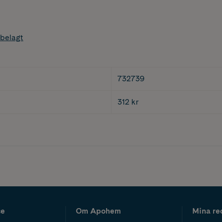
belagt
732739
312 kr
ce
Om Apohem
Mina re