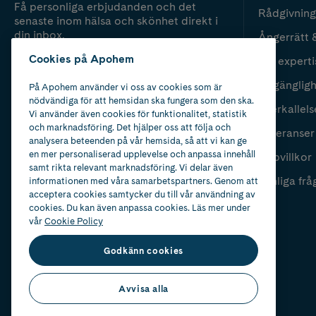
Få personliga erbjudanden och det
Rådgivning
senaste inom hälsa och skönhet direkt i
din inbox.
Ångerrätt 
Cookies på Apohem
Vår experti
Fyll i mailadress
Skicka
Tillgänglig
På Apohem använder vi oss av cookies som är
nödvändiga för att hemsidan ska fungera som den ska.
Återkallels
Vi använder även cookies för funktionalitet, statistik
och marknadsföring. Det hjälper oss att följa och
Leveranser
analysera beteenden på vår hemsida, så att vi kan ge
en mer personaliserad upplevelse och anpassa innehåll
Köpvillkor
samt rikta relevant marknadsföring. Vi delar även
Vanliga frå
informationen med våra samarbetspartners. Genom att
acceptera cookies samtycker du till vår användning av
cookies. Du kan även anpassa cookies. Läs mer under
vår
Cookie Policy
Godkänn cookies
Avvisa alla