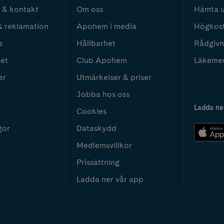
 & kontakt
Om oss
Hämta u
& reklamation
Apohem i media
Högkos
s
Hållbarhet
Rådgivn
het
Club Apohem
Läkeme
er
Utmärkelser & priser
Jobba hos oss
Ladda ne
Cookies
gor
Dataskydd
Medlemsvillkor
Prissättning
Ladda ner vår app