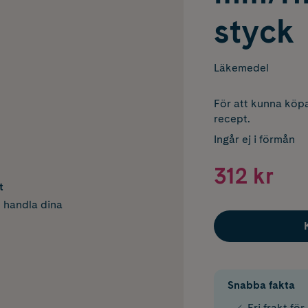
styck
Läkemedel
För att kunna köpa
recept.
Ingår ej i förmån
312 kr
t
h handla dina
Snabba fakta
Fri frakt fö