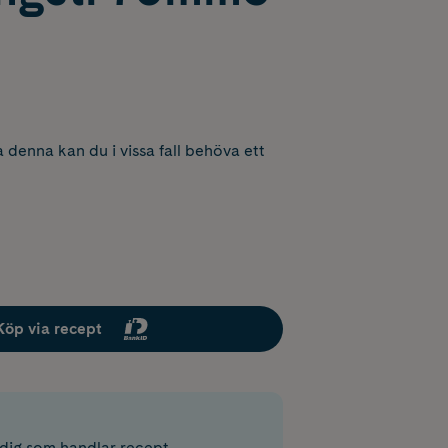
 denna kan du i vissa fall behöva ett
Köp via recept
r dig som handlar recept.