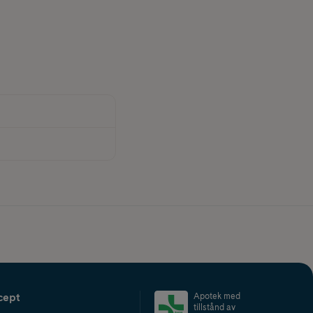
cept
Apotek med
tillstånd av