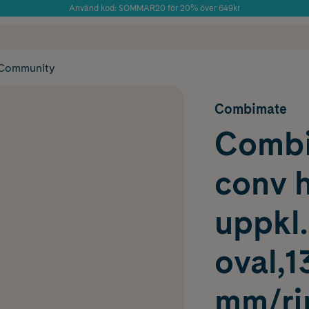
Använd kod: SOMMAR20 för 20% över 649kr
Årets Butik 2025 inom Skönhet
 frakt
✓ Rådgivning från farmaceuter & hudterapeuter
✓ Poäng på alla
Community
Combimate
Combi
conv 
uppkl.
oval,1
mm/ri