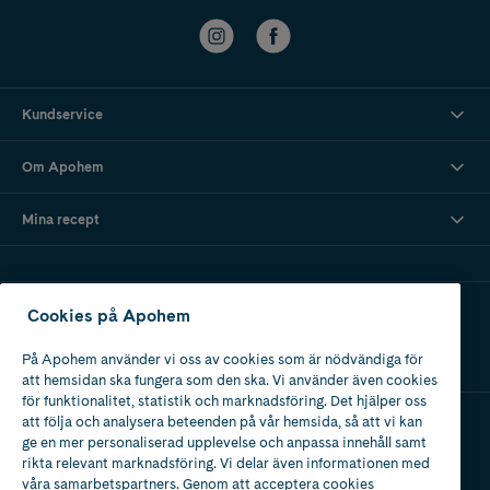
Kundservice
Om Apohem
Mina recept
Ladda ner vår app
Cookies på Apohem
På Apohem använder vi oss av cookies som är nödvändiga för
att hemsidan ska fungera som den ska. Vi använder även cookies
för funktionalitet, statistik och marknadsföring. Det hjälper oss
att följa och analysera beteenden på vår hemsida, så att vi kan
ge en mer personaliserad upplevelse och anpassa innehåll samt
Apotek med tillstånd
rikta relevant marknadsföring. Vi delar även informationen med
av Läkemedelsverket
våra samarbetspartners. Genom att acceptera cookies