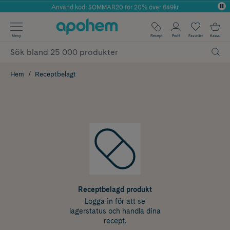
Använd kod: SOMMAR20 för 20% över 649kr
Årets Butik 2025 inom Skönhet
✓ Fri frakt
Meny
Recept
Profil
Favoriter
Kassa
✓ Rådgivning från farmaceuter & hudterapeuter
✓ Poäng på alla köp*
Hem
Receptbelagt
Receptbelagd produkt
Logga in för att se
lagerstatus och handla dina
recept.