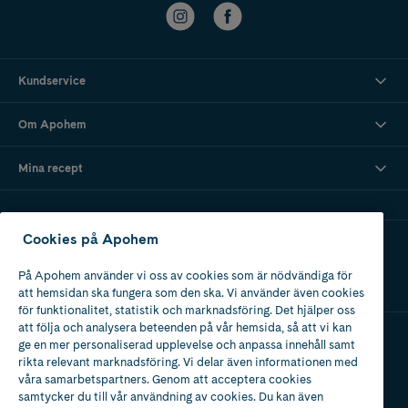
Kundservice
Om Apohem
Mina recept
Cookies på Apohem
Ladda ner vår app
På Apohem använder vi oss av cookies som är nödvändiga för
att hemsidan ska fungera som den ska. Vi använder även cookies
för funktionalitet, statistik och marknadsföring. Det hjälper oss
att följa och analysera beteenden på vår hemsida, så att vi kan
ge en mer personaliserad upplevelse och anpassa innehåll samt
Apotek med tillstånd
rikta relevant marknadsföring. Vi delar även informationen med
av Läkemedelsverket
våra samarbetspartners. Genom att acceptera cookies
samtycker du till vår användning av cookies. Du kan även