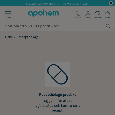
Använd kod: SOMMAR20 för 20% över 649kr
Årets Butik 2025 inom Skönhet
✓ Fri frakt
Meny
Recept
Profil
Favoriter
Kassa
✓ Rådgivning från farmaceuter & hudterapeuter
✓ Poäng på alla köp*
Hem
Receptbelagt
Receptbelagd produkt
Logga in för att se
lagerstatus och handla dina
recept.